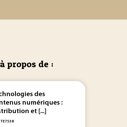
à propos de :
chnologies des
ntenus numériques :
tribution et [...]
: TE7538
ice... se poser, nous allons d’abord traiter un exemple
s osmotiques ainsi que des coefficients de
diffusion
... Quant
numér