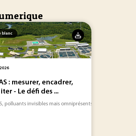
 numerique
e blanc
 2026
AS : mesurer, encadrer,
iter - Le défi des ...
ant un handicap.
 améliorer les performances des usines.
, polluants invisibles mais omniprésents : entre angles morts 