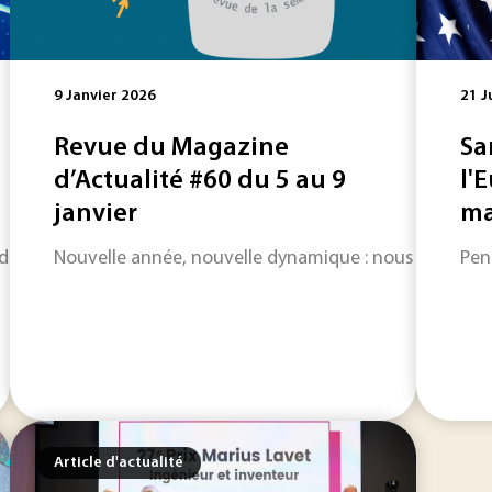
9 Janvier 2026
21 J
Revue du Magazine
Sa
d’Actualité #60 du 5 au 9
l'
janvier
ma
déroulera du 30 mars au 2 avril, à Paris Nord Villepinte. Aprè
Nouvelle année, nouvelle dynamique : nous vous adres
Pen
Article d'actualité