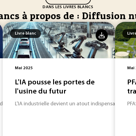
DANS LES LIVRES BLANCS
lancs à propos de : Diffusion
Livre blanc
Livr
Mai 2025
Mai
L'IA pousse les portes de
PF
l'usine du futur
tra
icaux sont créés pour venir en aide aux personnes présent
L'IA industrielle devient un atout indispensable pour
PFAS