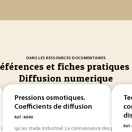
DANS LES RESSOURCES DOCUMENTAIRES
références et fiches pratiques 
Diffusion numerique
Pressions osmotiques.
Te
Coefficients de diffusion
co
dis
Réf : K690
Réf 
t ici être particulièrement attentif aux propriétés de la matr
qu’au stade industriel. La connaissance des pression