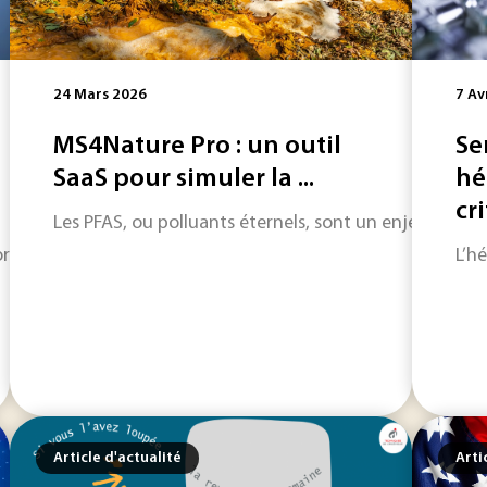
24 Mars 2026
7 Av
MS4Nature Pro : un outil
Se
SaaS pour simuler la ...
hé
cri
Les PFAS, ou polluants éternels, sont un enjeu majeu
mais dans sa phase la plus délicate, celle de l’usage réel. Pou
L’hé
Article d'actualité
Arti