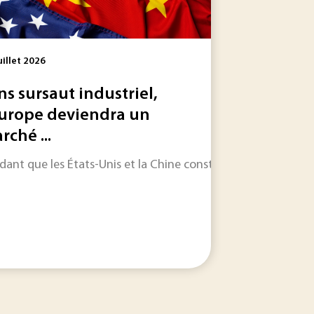
uillet 2026
ns sursaut industriel,
Europe deviendra un
rché ...
s une édition 2025 sous le signe de la combativité,...
sons nos meilleurs vœux pour 2026, que nous espérons riche
dant que les États-Unis et la Chine construisent des écosyst