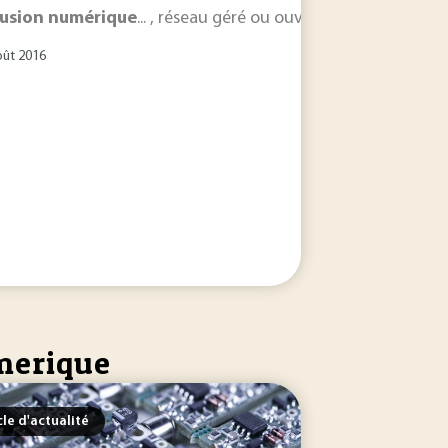
fusion
numérique
... , réseau géré ou ouvert…) et la
diffusi
oût 2016
umerique
cle d'actualité