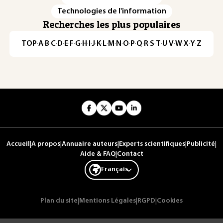
Technologies de l'information
Recherches les plus populaires
TOP
·
A
·
B
·
C
·
D
·
E
·
F
·
G
·
H
·
I
·
J
·
K
·
L
·
M
·
N
·
O
·
P
·
Q
·
R
·
S
·
T
·
U
·
V
·
W
·
X
·
Y
·
Z
Accueil
|
A propos
|
Annuaire auteurs
|
Experts scientifiques
|
Publicité
|
Aide & FAQ
|
Contact
Français
Plan du site
|
Mentions Légales
|
RGPD
|
Cookies