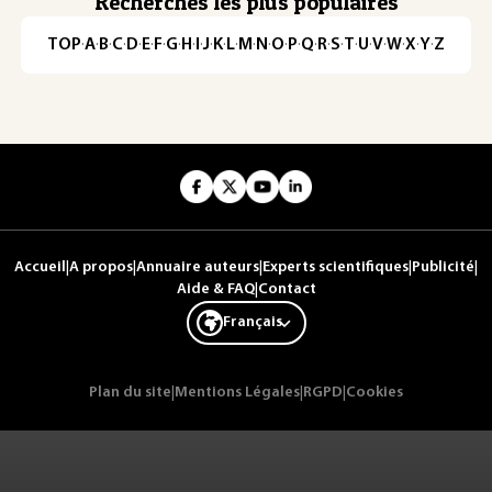
Recherches les plus populaires
TOP
·
A
·
B
·
C
·
D
·
E
·
F
·
G
·
H
·
I
·
J
·
K
·
L
·
M
·
N
·
O
·
P
·
Q
·
R
·
S
·
T
·
U
·
V
·
W
·
X
·
Y
·
Z
Accueil
|
A propos
|
Annuaire auteurs
|
Experts scientifiques
|
Publicité
|
Aide & FAQ
|
Contact
Français
Plan du site
|
Mentions Légales
|
RGPD
|
Cookies