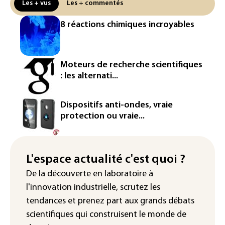
Les + vus
Les + commentés
Iris³: Eutelsat investira 3,4 milliards
8 réactions chimiques incroyables
d'euros dans la future constellation
européenne
Le magazine VSD racheté par
Moteurs de recherche scientifiques
l'entrepreneur Vianney d'Alançon
: les alternati...
La production française de maïs
attendue au plus bas depuis 1980
Dispositifs anti-ondes, vraie
protection ou vraie...
"Retour en force" progressif de la
chaleur dans les prochains jours en
France
L'espace actualité c'est quoi ?
L'Arabie saoudite, le Pakistan et la
De la découverte en laboratoire à
Turquie ont signé un accord de défense
l'innovation industrielle, scrutez les
tendances
et prenez part aux
grands débats
scientifiques
qui construisent le monde de