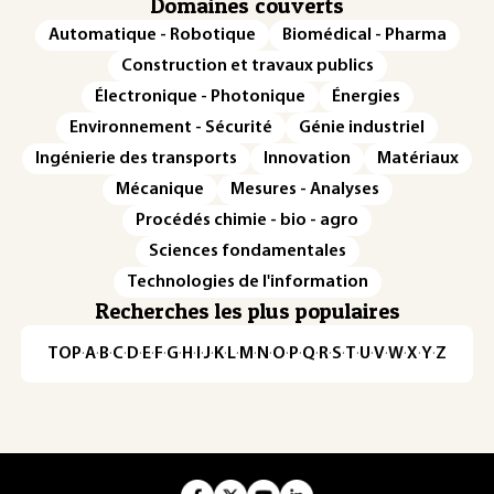
Domaines couverts
Automatique - Robotique
Biomédical - Pharma
Construction et travaux publics
Électronique - Photonique
Énergies
Environnement - Sécurité
Génie industriel
Ingénierie des transports
Innovation
Matériaux
Mécanique
Mesures - Analyses
Procédés chimie - bio - agro
Sciences fondamentales
Technologies de l'information
Recherches les plus populaires
TOP
·
A
·
B
·
C
·
D
·
E
·
F
·
G
·
H
·
I
·
J
·
K
·
L
·
M
·
N
·
O
·
P
·
Q
·
R
·
S
·
T
·
U
·
V
·
W
·
X
·
Y
·
Z