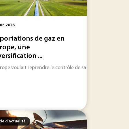
uin 2026
portations de gaz en
rope, une
ersification ...
lité en raison de l’interaction avec l’oxygène, l’eau...
, l’industrie numérique a une incidence néfaste sur l’enviro
urope voulait reprendre le contrôle de sa sécurité énergétiqu
cle d'actualité