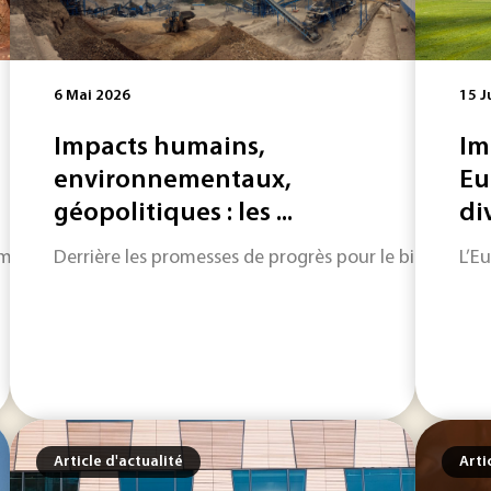
6 Mai 2026
15 J
Impacts humains,
Im
environnementaux,
Eu
géopolitiques : les ...
div
osants et les structures métalliques perdent leur fonctionna
Derrière les promesses de progrès pour le bien commun
L’E
Article d'actualité
Arti