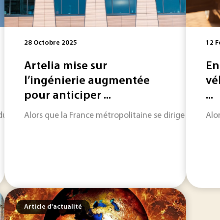
28 Octobre 2025
12 F
Artelia mise sur
En
l’ingénierie augmentée
vé
pour anticiper ...
...
u mois d’avril au Royaume-Uni met en évidence la diminution
Alors que la France métropolitaine se dirige vers un
Alo
Article d'actualité