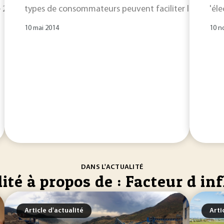
e 220 Hz pour un pneu standard de véhicule léger.
types de consommateurs peuvent faciliter la diffusion
Influenc
'él
10 mai 2014
10 n
DANS L'ACTUALITÉ
ité à propos de : Facteur d in
Article d'actualité
Arti