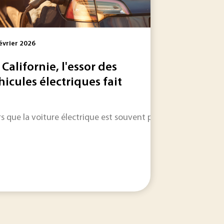
évrier 2026
 Californie, l'essor des
hicules électriques fait
 alarmante des insectes sur l’île depuis 2021.
e augmentation moyenne des températures de 4 °C à l’horizo
rs que la voiture électrique est souvent présentée comme un