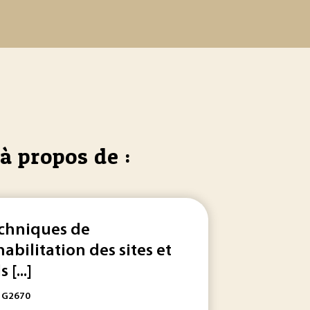
à propos de :
chniques de
habilitation des sites et
s [...]
leau de bord financier du projet... du devis et de l’offre son
: G2670