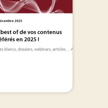
Décembre 2025
 best of de vos contenus
éférés en 2025 !
’ouverture du capital de SpaceX met en lumière une mutation
es blancs, dossiers, webinars, articles… Alors que 2025 est su
aculaire en volume qu’en méthodes. Depuis l’entrée en vigue