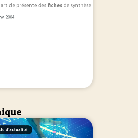
 pour savoir où les retrouver facilement. Cette
 article présente des
fiches
de synthèse pour toutes les
fiche
a donc 
tec
nv. 2004
nique
cle d'actualité