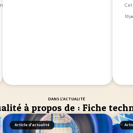
stituent, dans l’Union européenne, le moyen... sa structure
Cet
10 ja
DANS L'ACTUALITÉ
alité à propos de : Fiche tech
Article d'actualité
Arti