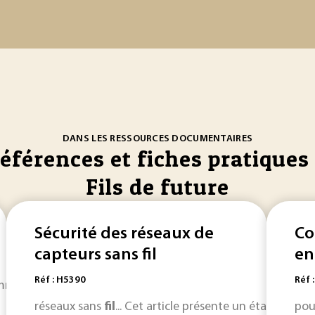
DANS LES RESSOURCES DOCUMENTAIRES
références et fiches pratiques 
Fils de future
Sécurité des réseaux de
Co
capteurs sans fil
en
Réf : H5390
Réf 
munication a relancé la théorie très ancienne des
files
d...
réseaux sans
fil
... Cet article présente un état de l'a
pou