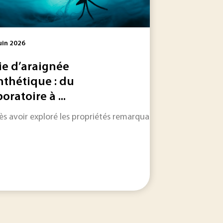
uin 2026
ie d’araignée
nthétique : du
oratoire à ...
 les informations qui feront l'actualité industrielle dans les
bles de la soie d’araignée naturelle, puis à reproduire...
s avoir exploré les propriétés remarquables de la soie d’araig