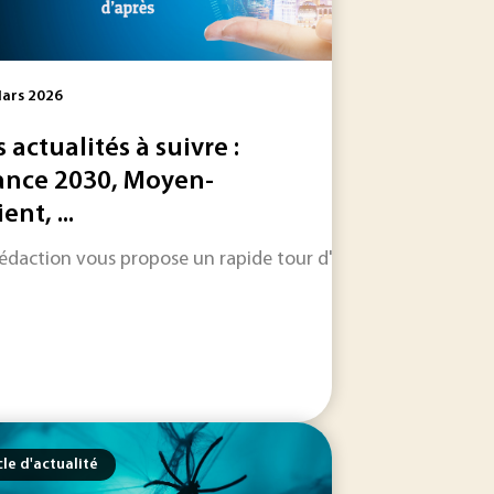
ars 2026
s actualités à suivre :
ance 2030, Moyen-
ent, ...
ystèmes encore fondés sur un temps Unix atteindront leur va
ur l’environnement, les inégalités et la démocratie. Autrice
rédaction vous propose un rapide tour d'horizon sur les inform
cle d'actualité