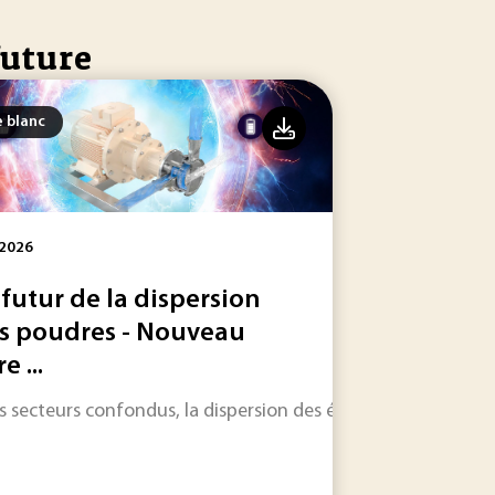
future
e blanc
 2026
 futur de la dispersion
s poudres - Nouveau
re ...
nt les compétences industrielles made in France.
sale.
s secteurs confondus, la dispersion des éléments en poudre d