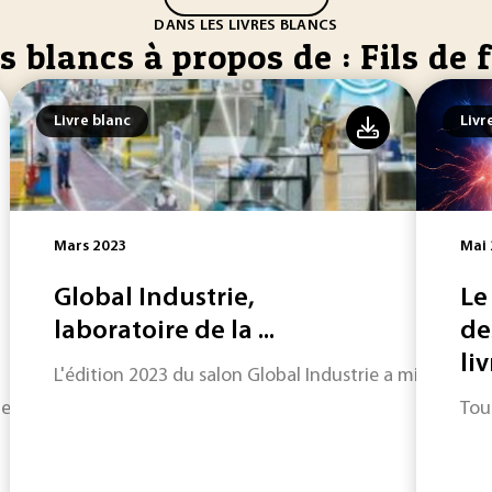
DANS LES LIVRES BLANCS
s blancs à propos de : Fils de 
Livre blanc
Livr
Mars 2023
Mai
Global Industrie,
Le
laboratoire de la ...
de
liv
L'édition 2023 du salon Global Industrie a mis en ava
des dispositifs médicaux par le biais d’une approche transver
Tou