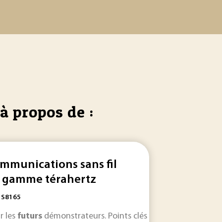
à propos de :
mmunications sans fil
 gamme térahertz
: S8165
 , les différentes catégories de
files
d'attente et réseaux de
f
rt de la sécurité dans les Réseaux de Capteurs Sans
r les
futurs
démonstrateurs. Points clés Domaine : Techni
Fil
(RCSF..