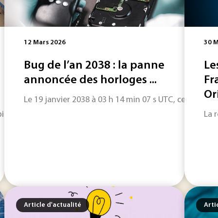
12 Mars 2026
30 M
Bug de l’an 2038 : la panne
Le
annoncée des horloges ...
Fr
Ori
Le 19 janvier 2038 à 03 h 14 min 07 s UTC, certains s
bien commun, l’industrie numérique a une incidence néfaste s
La 
Article d'actualité
Arti