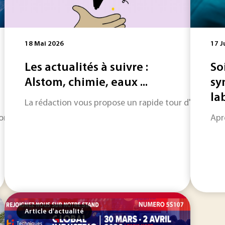
18 Mai 2026
17 J
Les actualités à suivre :
So
Alstom, chimie, eaux ...
sy
lab
La rédaction vous propose un rapide tour d'horizon sur
comprendre les mécanismes à l'origine des propriétés remarqua
Aprè
Article d'actualité