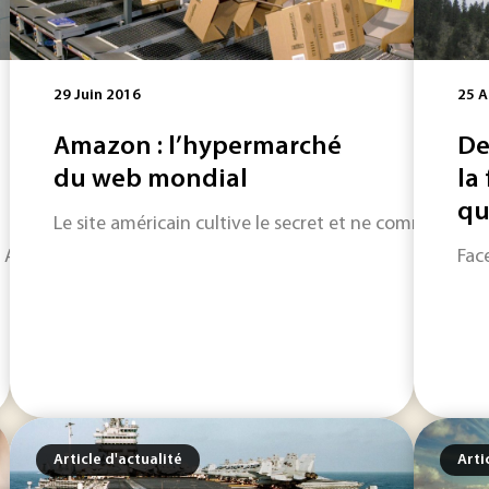
29 Juin 2016
25 A
Amazon : l’hypermarché
De
du web mondial
la
qu'
Le site américain cultive le secret et ne communique j
 Algérie, Bootleg Fire aux États-Unis : différentes causes peu
Fac
Article d'actualité
Arti