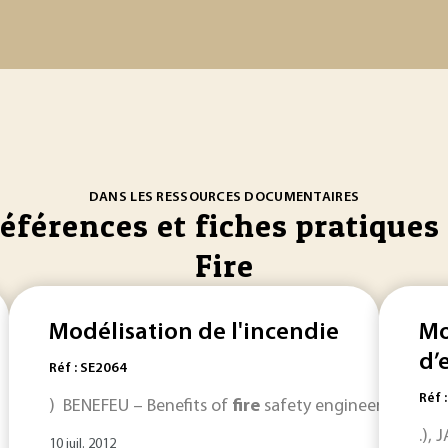
DANS LES RESSOURCES DOCUMENTAIRES
références et fiches pratiques 
Fire
Modélisation de l'incendie
Mo
d’
Réf : SE2064
Réf 
) BENEFEU – Benefits of
fire
safety engineering in th
.),
10 juil. 2012