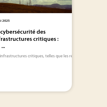
i 2025
 cybersécurité des
frastructures critiques :
 contre les feux de tourbe se renforce ; l'étude des...
...
ce dans son programme naval avec le démarrage de la constru
 infrastructures critiques, telles que les réseaux énergétique