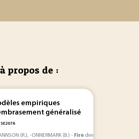
à propos de :
dèles empiriques
embrasement généralisé
: SE2076
e EU - The potential benefits of
fire
safety... de Friedman F
 JANNSON (R.), -ONNERMARK (B.) -
Fire
development in resident