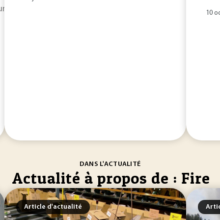
mment employés par l’industrie automobile pour améliorer le
10 o
DANS L'ACTUALITÉ
Actualité à propos de : Fire
Article d'actualité
Arti