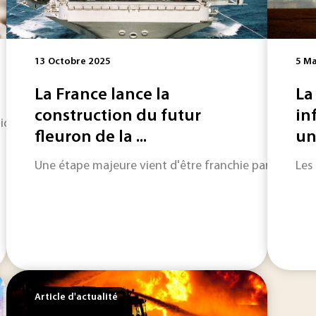
13 Octobre 2025
5 Ma
La France lance la
La
construction du futur
in
n ce mois-ci ? Un hydrogel aux multiples prouesses ; la lutte
fleuron de la ...
un 
Une étape majeure vient d'être franchie par la Fran
Les
Article d'actualité