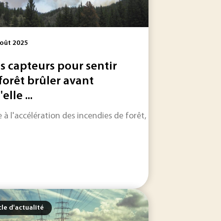
oût 2025
s capteurs pour sentir
 forêt brûler avant
elle ...
amais ses chiffres par pays. Une chose est sûre : ses méthode
vent expliquer leur propagation. Pour anticiper ces...
e à l'accélération des incendies de forêt, la start-up Dryad N
cle d'actualité