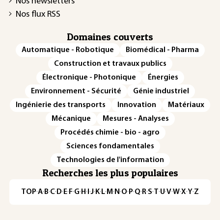
Nos newsletters
Nos flux RSS
Domaines couverts
Automatique - Robotique
Biomédical - Pharma
Construction et travaux publics
Électronique - Photonique
Énergies
Environnement - Sécurité
Génie industriel
Ingénierie des transports
Innovation
Matériaux
Mécanique
Mesures - Analyses
Procédés chimie - bio - agro
Sciences fondamentales
Technologies de l'information
Recherches les plus populaires
TOP
·
A
·
B
·
C
·
D
·
E
·
F
·
G
·
H
·
I
·
J
·
K
·
L
·
M
·
N
·
O
·
P
·
Q
·
R
·
S
·
T
·
U
·
V
·
W
·
X
·
Y
·
Z