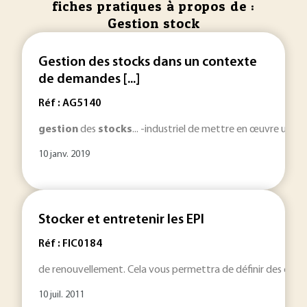
fiches pratiques à propos de :
Gestion stock
Gestion des stocks dans un contexte
de demandes [...]
Réf : AG5140
gestion
des
stocks
... -industriel de mettre en œuvre une
g
10 janv. 2019
Stocker et entretenir les EPI
Réf : FIC0184
de renouvellement. Cela vous permettra de définir des crit
10 juil. 2011