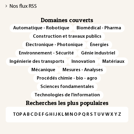
Nos flux RSS
Domaines couverts
Automatique - Robotique
Biomédical - Pharma
Construction et travaux publics
Électronique - Photonique
Énergies
Environnement - Sécurité
Génie industriel
Ingénierie des transports
Innovation
Matériaux
Mécanique
Mesures - Analyses
Procédés chimie - bio - agro
Sciences fondamentales
Technologies de l'information
Recherches les plus populaires
TOP
·
A
·
B
·
C
·
D
·
E
·
F
·
G
·
H
·
I
·
J
·
K
·
L
·
M
·
N
·
O
·
P
·
Q
·
R
·
S
·
T
·
U
·
V
·
W
·
X
·
Y
·
Z