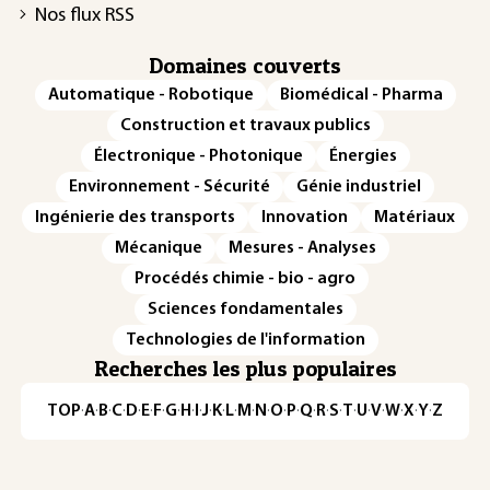
Nos flux RSS
Domaines couverts
Automatique - Robotique
Biomédical - Pharma
Construction et travaux publics
Électronique - Photonique
Énergies
Environnement - Sécurité
Génie industriel
Ingénierie des transports
Innovation
Matériaux
Mécanique
Mesures - Analyses
Procédés chimie - bio - agro
Sciences fondamentales
Technologies de l'information
Recherches les plus populaires
TOP
·
A
·
B
·
C
·
D
·
E
·
F
·
G
·
H
·
I
·
J
·
K
·
L
·
M
·
N
·
O
·
P
·
Q
·
R
·
S
·
T
·
U
·
V
·
W
·
X
·
Y
·
Z