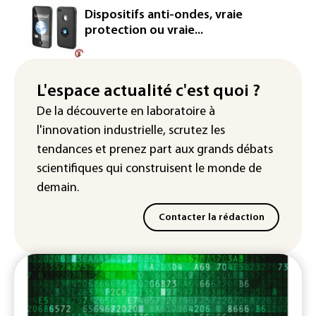
Le magazine VSD racheté par
Dispositifs anti-ondes, vraie
l'entrepreneur Vianney d'Alançon
protection ou vraie...
La production française de maïs
attendue au plus bas depuis 1980
L'espace actualité c'est quoi ?
"Retour en force" progressif de la
De la découverte en laboratoire à
chaleur dans les prochains jours en
l'innovation industrielle, scrutez les
France
tendances
et prenez part aux
grands débats
scientifiques
qui construisent le monde de
demain.
Contacter la rédaction