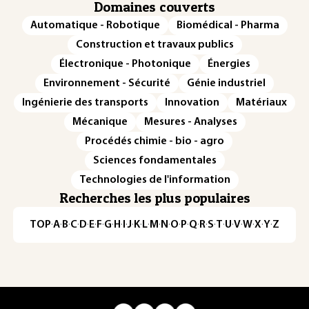
Domaines couverts
Automatique - Robotique
Biomédical - Pharma
Construction et travaux publics
Électronique - Photonique
Énergies
Environnement - Sécurité
Génie industriel
Ingénierie des transports
Innovation
Matériaux
Mécanique
Mesures - Analyses
Procédés chimie - bio - agro
Sciences fondamentales
Technologies de l'information
Recherches les plus populaires
TOP
·
A
·
B
·
C
·
D
·
E
·
F
·
G
·
H
·
I
·
J
·
K
·
L
·
M
·
N
·
O
·
P
·
Q
·
R
·
S
·
T
·
U
·
V
·
W
·
X
·
Y
·
Z