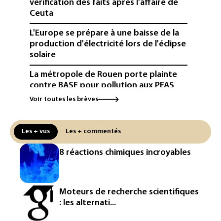
vérification des faits après l'affaire de
Ceuta
L'Europe se prépare à une baisse de la
production d'électricité lors de l'éclipse
solaire
La métropole de Rouen porte plainte
contre BASF pour pollution aux PFAS
Voir toutes les brèves
Canicule: à l'arrêt depuis fin juillet, la
centrale de Golfech reconnectée au
réseau
Les + vus
Les + commentés
Véhicules de livraison autonomes: la
8 réactions chimiques incroyables
France ouvre la voie à leur
homologation
Iris³: Eutelsat investira 3,4 milliards
Moteurs de recherche scientifiques
d'euros dans la future constellation
: les alternati...
européenne