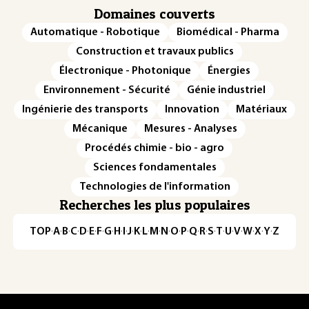
Domaines couverts
Automatique - Robotique
Biomédical - Pharma
Construction et travaux publics
Électronique - Photonique
Énergies
Environnement - Sécurité
Génie industriel
Ingénierie des transports
Innovation
Matériaux
Mécanique
Mesures - Analyses
Procédés chimie - bio - agro
Sciences fondamentales
Technologies de l'information
Recherches les plus populaires
TOP
·
A
·
B
·
C
·
D
·
E
·
F
·
G
·
H
·
I
·
J
·
K
·
L
·
M
·
N
·
O
·
P
·
Q
·
R
·
S
·
T
·
U
·
V
·
W
·
X
·
Y
·
Z