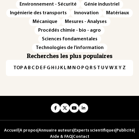
Environnement - Sécurité
Génie industriel
Ingénierie des transports
Innovation
Matériaux
Mécanique
Mesures - Analyses
Procédés chimie - bio - agro
Sciences fondamentales
Technologies de l'information
Recherches les plus populaires
TOP
·
A
·
B
·
C
·
D
·
E
·
F
·
G
·
H
·
I
·
J
·
K
·
L
·
M
·
N
·
O
·
P
·
Q
·
R
·
S
·
T
·
U
·
V
·
W
·
X
·
Y
·
Z
Accueil
|
A propos
|
Annuaire auteurs
|
Experts scientifiques
|
Publicité
|
Aide & FAQ
|
Contact