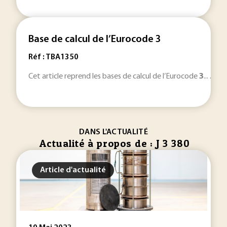
Base de calcul de l’Eurocode 3
Réf : TBA1350
Cet article reprend les bases de calcul de l’Eurocode
3
... . 
DANS L'ACTUALITÉ
Actualité à propos de : J 3 380
Article d'actualité