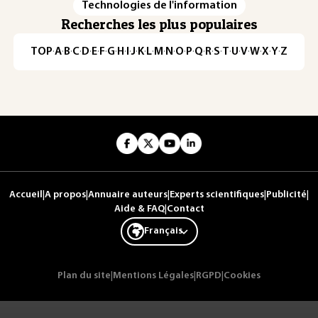
Technologies de l'information
Recherches les plus populaires
TOP
·
A
·
B
·
C
·
D
·
E
·
F
·
G
·
H
·
I
·
J
·
K
·
L
·
M
·
N
·
O
·
P
·
Q
·
R
·
S
·
T
·
U
·
V
·
W
·
X
·
Y
·
Z
Accueil
|
A propos
|
Annuaire auteurs
|
Experts scientifiques
|
Publicité
|
Aide & FAQ
|
Contact
Français
Plan du site
|
Mentions Légales
|
RGPD
|
Cookies