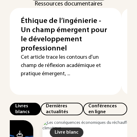
Ressources documentaires
Éthique de l’ingénierie -
T
Un champ émergent pour
s
le développement
s
professionnel
d
Cet article trace les contours d'un
L'
champ de réflexion académique et
r
pratique émergent, ...
le
do
Livres
Dernières
Conférences
blancs
actualités
en ligne
Livre blanc