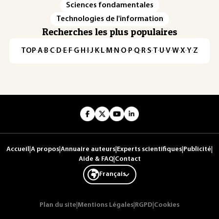
Sciences fondamentales
Technologies de l'information
Recherches les plus populaires
TOP
·
A
·
B
·
C
·
D
·
E
·
F
·
G
·
H
·
I
·
J
·
K
·
L
·
M
·
N
·
O
·
P
·
Q
·
R
·
S
·
T
·
U
·
V
·
W
·
X
·
Y
·
Z
Accueil
|
A propos
|
Annuaire auteurs
|
Experts scientifiques
|
Publicité
|
Aide & FAQ
|
Contact
Français
Plan du site
|
Mentions Légales
|
RGPD
|
Cookies