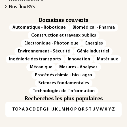
Nos flux RSS
Domaines couverts
Automatique - Robotique
Biomédical - Pharma
Construction et travaux publics
Électronique - Photonique
Énergies
Environnement - Sécurité
Génie industriel
Ingénierie des transports
Innovation
Matériaux
Mécanique
Mesures - Analyses
Procédés chimie - bio - agro
Sciences fondamentales
Technologies de l'information
Recherches les plus populaires
TOP
·
A
·
B
·
C
·
D
·
E
·
F
·
G
·
H
·
I
·
J
·
K
·
L
·
M
·
N
·
O
·
P
·
Q
·
R
·
S
·
T
·
U
·
V
·
W
·
X
·
Y
·
Z