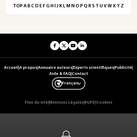
TOP
·
A
·
B
·
C
·
D
·
E
·
F
·
G
·
H
·
I
·
J
·
K
·
L
·
M
·
N
·
O
·
P
·
Q
·
R
·
S
·
T
·
U
·
V
·
W
·
X
·
Y
·
Z
Accueil
|
A propos
|
Annuaire auteurs
|
Experts scientifiques
|
Publicité
|
Aide & FAQ
|
Contact
Français
Plan du site
|
Mentions Légales
|
RGPD
|
Cookies