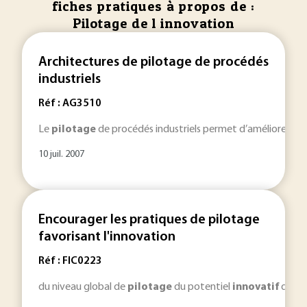
fiches pratiques à propos de :
Pilotage de l innovation
Architectures de pilotage de procédés
industriels
Réf : AG3510
Le
pilotage
de procédés industriels permet d’améliorer sans
10 juil. 2007
Encourager les pratiques de pilotage
favorisant l'innovation
Réf : FIC0223
du niveau global de
pilotage
du potentiel
innovatif
de l’e