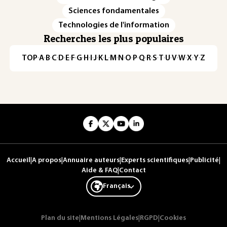
Sciences fondamentales
Technologies de l'information
Recherches les plus populaires
TOP
·
A
·
B
·
C
·
D
·
E
·
F
·
G
·
H
·
I
·
J
·
K
·
L
·
M
·
N
·
O
·
P
·
Q
·
R
·
S
·
T
·
U
·
V
·
W
·
X
·
Y
·
Z
Accueil
|
A propos
|
Annuaire auteurs
|
Experts scientifiques
|
Publicité
|
Aide & FAQ
|
Contact
Français
Plan du site
|
Mentions Légales
|
RGPD
|
Cookies