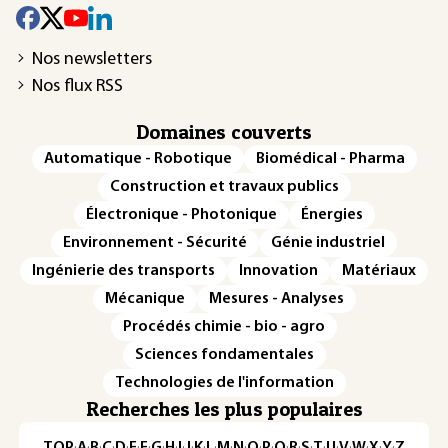
Nos newsletters
Nos flux RSS
Domaines couverts
Automatique - Robotique
Biomédical - Pharma
Construction et travaux publics
Électronique - Photonique
Énergies
Environnement - Sécurité
Génie industriel
Ingénierie des transports
Innovation
Matériaux
Mécanique
Mesures - Analyses
Procédés chimie - bio - agro
Sciences fondamentales
Technologies de l'information
Recherches les plus populaires
TOP
·
A
·
B
·
C
·
D
·
E
·
F
·
G
·
H
·
I
·
J
·
K
·
L
·
M
·
N
·
O
·
P
·
Q
·
R
·
S
·
T
·
U
·
V
·
W
·
X
·
Y
·
Z