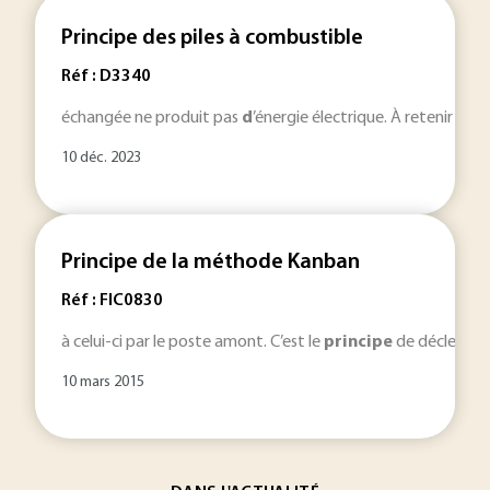
Principe des piles à combustible
Réf : D3340
échangée ne produit pas
d
’énergie électrique. À retenir
Pri
10 déc. 2023
Principe de la méthode Kanban
Réf : FIC0830
à celui-ci par le poste amont. C’est le
principe
de déclenchem
10 mars 2015