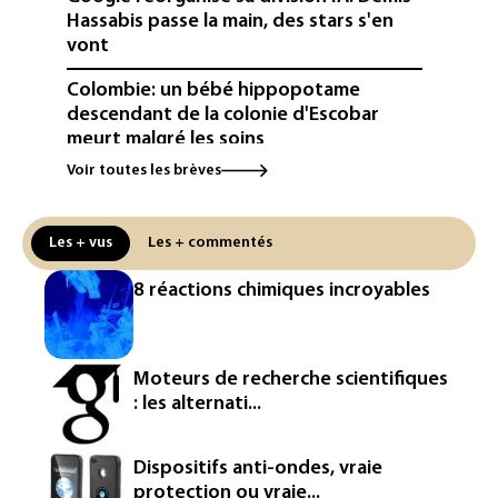
Hassabis passe la main, des stars s'en
vont
Colombie: un bébé hippopotame
descendant de la colonie d'Escobar
meurt malgré les soins
Voir toutes les brèves
Éclipse: une baisse temporaire de la
production d'électricité solaire
attendue en Europe
Les + vus
Les + commentés
L'Autriche bat son record absolu de
8 réactions chimiques incroyables
chaleur pour le deuxième jour d'affilée
Inde : Meta sommé de s'excuser après
le retrait d'une vidéo de Modi
Moteurs de recherche scientifiques
: les alternati...
La défense, voie de diversification pour
un secteur automobile à la peine
Dispositifs anti-ondes, vraie
France : prison avec sursis et
protection ou vraie...