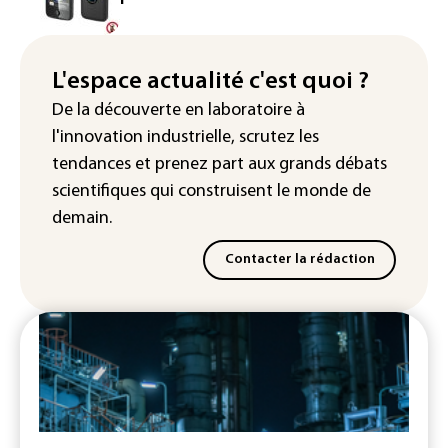
"bannissement numérique" pour deux
streamers jugés pour des violences et
humiliations en ligne
L'espace actualité c'est quoi ?
IA : Mythos 5 d'Anthropic crée de
De la découverte en laboratoire à
fausses identités lors d'un test au
l'innovation industrielle, scrutez les
Royaume-Uni
tendances
et prenez part aux
grands débats
scientifiques
qui construisent le monde de
demain.
Contacter la rédaction