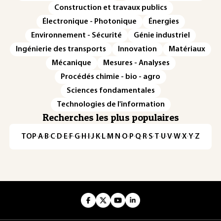
Construction et travaux publics
Électronique - Photonique
Énergies
Environnement - Sécurité
Génie industriel
Ingénierie des transports
Innovation
Matériaux
Mécanique
Mesures - Analyses
Procédés chimie - bio - agro
Sciences fondamentales
Technologies de l'information
Recherches les plus populaires
TOP
·
A
·
B
·
C
·
D
·
E
·
F
·
G
·
H
·
I
·
J
·
K
·
L
·
M
·
N
·
O
·
P
·
Q
·
R
·
S
·
T
·
U
·
V
·
W
·
X
·
Y
·
Z