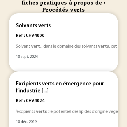
fiches pratiques à propos de :
Procédés verts
Solvants verts
Réf : CHV4000
Solvant
vert
... dans le domaine des solvants
verts
, cet art
10 sept. 2024
Excipients verts en émergence pour
l’industrie [...]
Réf : CHV4024
’excipients
verts
: le potentiel des lipides d’origine végéta
10 déc. 2019