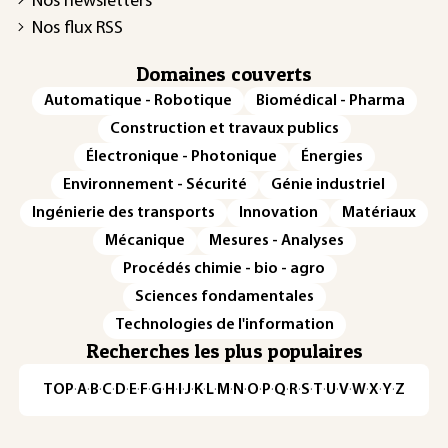
Nos newsletters
Nos flux RSS
Domaines couverts
Automatique - Robotique
Biomédical - Pharma
Construction et travaux publics
Électronique - Photonique
Énergies
Environnement - Sécurité
Génie industriel
Ingénierie des transports
Innovation
Matériaux
Mécanique
Mesures - Analyses
Procédés chimie - bio - agro
Sciences fondamentales
Technologies de l'information
Recherches les plus populaires
TOP
·
A
·
B
·
C
·
D
·
E
·
F
·
G
·
H
·
I
·
J
·
K
·
L
·
M
·
N
·
O
·
P
·
Q
·
R
·
S
·
T
·
U
·
V
·
W
·
X
·
Y
·
Z