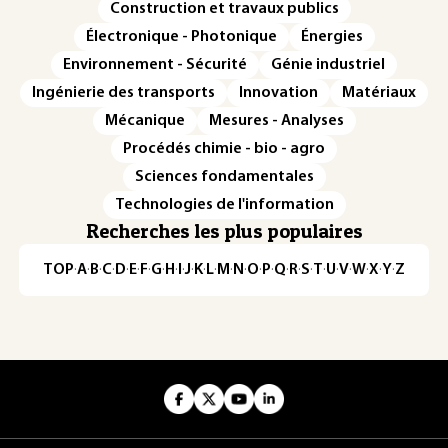
Construction et travaux publics
Électronique - Photonique
Énergies
Environnement - Sécurité
Génie industriel
Ingénierie des transports
Innovation
Matériaux
Mécanique
Mesures - Analyses
Procédés chimie - bio - agro
Sciences fondamentales
Technologies de l'information
Recherches les plus populaires
TOP
·
A
·
B
·
C
·
D
·
E
·
F
·
G
·
H
·
I
·
J
·
K
·
L
·
M
·
N
·
O
·
P
·
Q
·
R
·
S
·
T
·
U
·
V
·
W
·
X
·
Y
·
Z