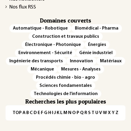
Nos flux RSS
Domaines couverts
Automatique - Robotique
Biomédical - Pharma
Construction et travaux publics
Électronique - Photonique
Énergies
Environnement - Sécurité
Génie industriel
Ingénierie des transports
Innovation
Matériaux
Mécanique
Mesures - Analyses
Procédés chimie - bio - agro
Sciences fondamentales
Technologies de l'information
Recherches les plus populaires
TOP
·
A
·
B
·
C
·
D
·
E
·
F
·
G
·
H
·
I
·
J
·
K
·
L
·
M
·
N
·
O
·
P
·
Q
·
R
·
S
·
T
·
U
·
V
·
W
·
X
·
Y
·
Z