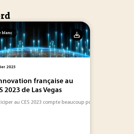
ord
e blanc
ier 2023
innovation française au
S 2023 de Las Vegas
le réchauffement climatique.
ticiper au CES 2023 compte beaucoup pour les start-ups qui 
précision des résultats.