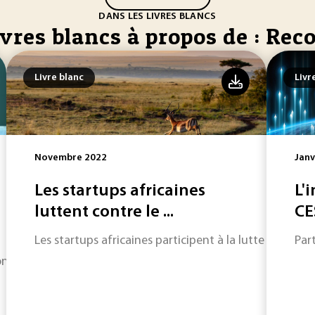
DANS LES LIVRES BLANCS
ivres blancs à propos de : Rec
Livre blanc
Livr
Novembre 2022
Janv
Les startups africaines
L'
luttent contre le ...
CE
Les startups africaines participent à la lutte contre 
Par
on opèrent des bouleversements en termes de rapidité et de 