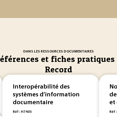
DANS LES RESSOURCES DOCUMENTAIRES
références et fiches pratiques 
Record
Interopérabilité des
No
systèmes d’information
de
documentaire
et 
Réf : H7405
Réf 
3 km/h le 18 mai 1990 que la technique roue-rail...