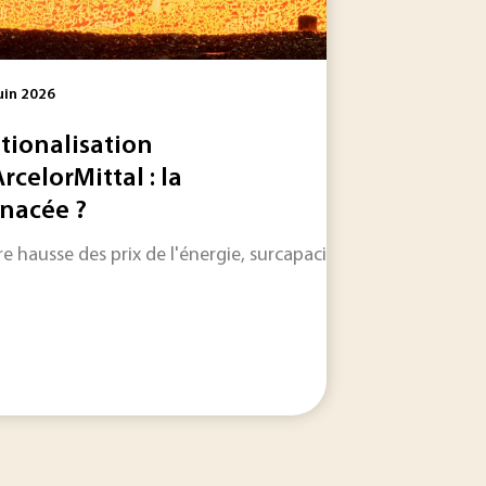
uin 2026
tionalisation
ArcelorMittal : la
nacée ?
 d’années de l’Univers. La découverte de 31 quasars très...
tation ferroviaire. Lorsque les températures s'envolent, les 
re hausse des prix de l'énergie, surcapacité mondiale de produ