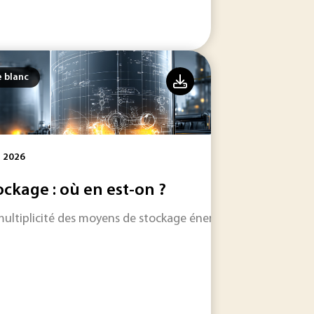
e blanc
l 2026
ockage : où en est-on ?
multiplicité des moyens de stockage énergétique se développ
té des soins.
ovation technologique.