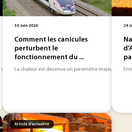
30 Juin 2026
24 J
Comment les canicules
Na
perturbent le
d’
fonctionnement du ...
pa
une nouvelle fenêtre sur les premières centaines de millions
La chaleur est devenue un paramètre majeur de l'exploi
Ent
Article d'actualité