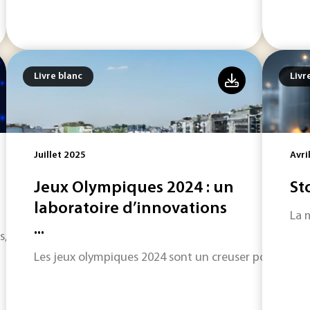
Livre blanc
Livr
Juillet 2025
Avri
Jeux Olympiques 2024 : un
St
laboratoire d’innovations
La 
...
, ou aide au traitement, les algorithmes améliorent la quali
Les jeux olympiques 2024 sont un creuser pour l'inn