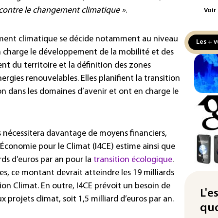
e contre le changement climatique »
.
Voir
Min
Met
mil
ent climatique se décide notamment au niveau
Les + v
au 
 en charge le développement de la mobilité et des
du territoire et la définition des zones
Ara
rgies renouvelables. Elles planifient la transition
Pak
acc
on dans les domaines d’avenir et ont en charge le
de 
Rés
maj
is nécessitera davantage de moyens financiers,
com
l’Économie pour le Climat
(I4CE) estime ainsi que
(so
ards d’euros par an pour la
transition écologique
.
Puc
ues, ce montant devrait atteindre les 19
milliards
tax
tion Climat. En outre, I4CE prévoit un besoin de
L'e
la 
 projets climat, soit 1,5
milliard d’euros par an.
quo
Les