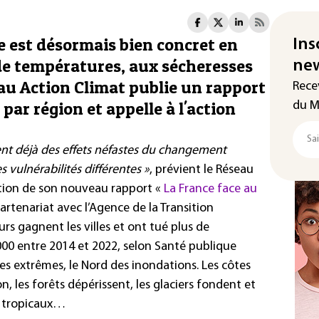
 est désormais bien concret en
Ins
de températures, aux sécheresses
new
au Action Climat publie un rapport
Rece
par région et appelle à l'action
du M
ent déjà des effets néfastes du changement
 vulnérabilités différentes »
, prévient le Réseau
ution de son nouveau rapport «
La France face au
artenariat avec l’Agence de la Transition
rs gagnent les villes et ont tué plus de
000 entre 2014 et 2022, selon Santé publique
es extrêmes, le Nord des inondations. Les côtes
 les forêts dépérissent, les glaciers fondent et
s tropicaux…