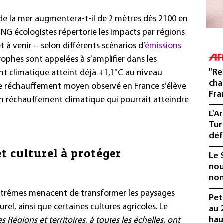
u de la mer augmentera-t-il de 2
mètres dès 2100 en
ONG écologistes répertorie les impacts par régions
t à venir
– selon différents scénarios d’
émissions
trophes sont appelées à s’amplifier dans les
"Re
nt climatique atteint déjà +1,1°C au niveau
cha
le réchauffement moyen observé en France s’élève
Fra
 un réchauffement climatique qui pourrait atteindre
L'A
Tur
déf
t culturel à protéger
Le 
nou
non
trêmes menacent de transformer les paysages
Pet
urel, ainsi que certaines cultures agricoles. Le
au 
hau
es Régions et territoires, à toutes les échelles, ont