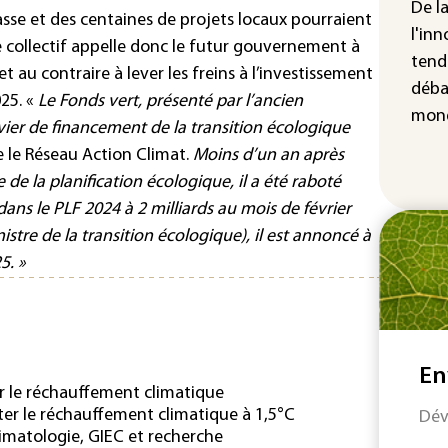
De l
pro
passe et des centaines de projets locaux pourraient
sem
l'inn
Le collectif appelle donc le futur gouvernement à
sol
tend
t au contraire à lever les freins à l’investissement
déba
Was
25. «
Le Fonds vert, présenté par l’ancien
rés
mond
er de financement de la transition écologique
dem
 le Réseau Action Climat.
Moins d’un an après
e de la planification écologique, il a été raboté
 dans le PLF 2024 à 2 milliards au mois de février
istre de la transition écologique), il est annoncé à
5. »
En
er le réchauffement climatique
iter le réchauffement climatique à 1,5°C
Dév
imatologie, GIEC et recherche