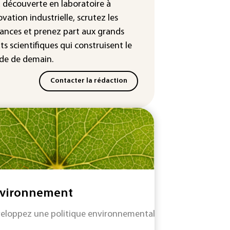
a découverte en laboratoire à
duction d'un composant des
iconducteurs et panneaux
ovation industrielle, scrutez les
aires
ances
et prenez part aux
grands
ts scientifiques
qui construisent le
hington étend le contrôle des
eaux sociaux des étrangers
e de demain.
andeurs de visas
Contacter la rédaction
vironnement
eloppez une politique environnementale efficace tout en re