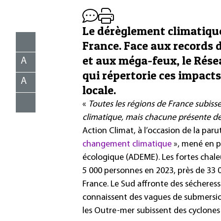
Le dérèglement climatique
France. Face aux records 
et aux méga-feux, le Rése
A
qui répertorie ces impacts 
A
locale.
«
Toutes les régions de France subiss
climatique, mais chacune présente des
Action Climat, à l’occasion de la par
changement climatique
», mené en p
écologique (ADEME). Les fortes chaleu
5
000
personnes en 2023, près de 33
France. Le Sud affronte des sécheress
connaissent des vagues de submersion,
les Outre-mer subissent des cyclone