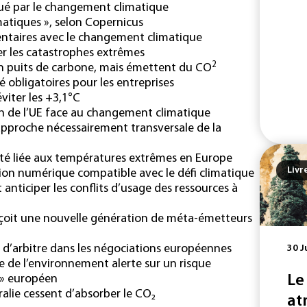
tué par le changement climatique
matiques », selon Copernicus
imentaires avec le changement climatique
er les catastrophes extrêmes
2
un puits de carbone, mais émettent du CO
é obligatoires pour les entreprises
viter les +3,1°C
on de l’UE face au changement climatique
approche nécessairement transversale de la
ité liée aux températures extrêmes en Europe
Livr
ion numérique compatible avec le défi climatique
 anticiper les conflits d’usage des ressources à
onçoit une nouvelle génération de méta-émetteurs
n d’arbitre dans les négociations européennes
30 J
 de l’environnement alerte sur un risque
Le
 » européen
ralie cessent d’absorber le CO₂
at