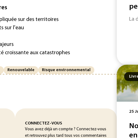
pe
res
La 
iquée sur des territoires
 sur l'eau
ajeurs
té croissante aux catastrophes
Renouvelable
Risque environnemental
Livr
25 J
CONNECTEZ-VOUS
No
Vous avez déjà un compte ? Connectez-vous
en
et retrouvez plus tard tous vos commentaires