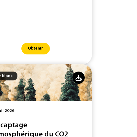
Obtenir
e blanc
uil 2026
 captage
mosphérique du CO2