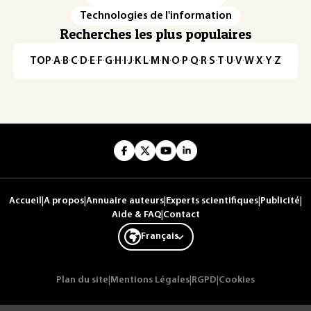
Technologies de l'information
Recherches les plus populaires
TOP
·
A
·
B
·
C
·
D
·
E
·
F
·
G
·
H
·
I
·
J
·
K
·
L
·
M
·
N
·
O
·
P
·
Q
·
R
·
S
·
T
·
U
·
V
·
W
·
X
·
Y
·
Z
Accueil
|
A propos
|
Annuaire auteurs
|
Experts scientifiques
|
Publicité
|
Aide & FAQ
|
Contact
Français
Plan du site
|
Mentions Légales
|
RGPD
|
Cookies