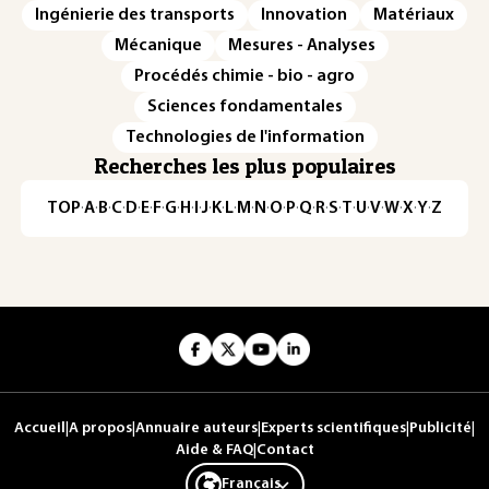
Ingénierie des transports
Innovation
Matériaux
Mécanique
Mesures - Analyses
Procédés chimie - bio - agro
Sciences fondamentales
Technologies de l'information
Recherches les plus populaires
TOP
·
A
·
B
·
C
·
D
·
E
·
F
·
G
·
H
·
I
·
J
·
K
·
L
·
M
·
N
·
O
·
P
·
Q
·
R
·
S
·
T
·
U
·
V
·
W
·
X
·
Y
·
Z
Accueil
|
A propos
|
Annuaire auteurs
|
Experts scientifiques
|
Publicité
|
Aide & FAQ
|
Contact
Français