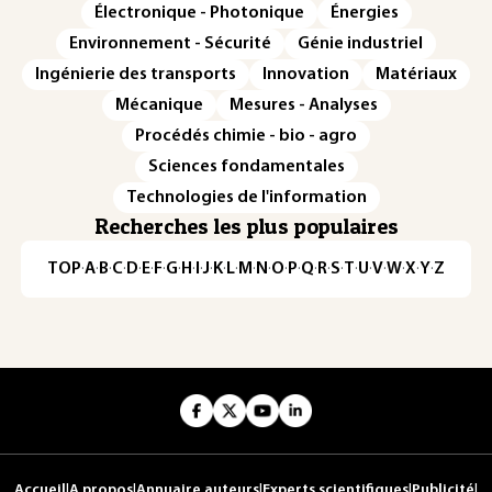
Électronique - Photonique
Énergies
Environnement - Sécurité
Génie industriel
Ingénierie des transports
Innovation
Matériaux
Mécanique
Mesures - Analyses
Procédés chimie - bio - agro
Sciences fondamentales
Technologies de l'information
Recherches les plus populaires
TOP
·
A
·
B
·
C
·
D
·
E
·
F
·
G
·
H
·
I
·
J
·
K
·
L
·
M
·
N
·
O
·
P
·
Q
·
R
·
S
·
T
·
U
·
V
·
W
·
X
·
Y
·
Z
Accueil
|
A propos
|
Annuaire auteurs
|
Experts scientifiques
|
Publicité
|