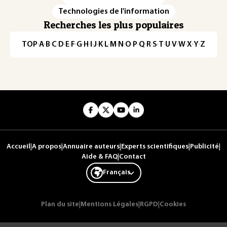
Technologies de l'information
Recherches les plus populaires
TOP
·
A
·
B
·
C
·
D
·
E
·
F
·
G
·
H
·
I
·
J
·
K
·
L
·
M
·
N
·
O
·
P
·
Q
·
R
·
S
·
T
·
U
·
V
·
W
·
X
·
Y
·
Z
Accueil
|
A propos
|
Annuaire auteurs
|
Experts scientifiques
|
Publicité
|
Aide & FAQ
|
Contact
Français
Plan du site
|
Mentions Légales
|
RGPD
|
Cookies