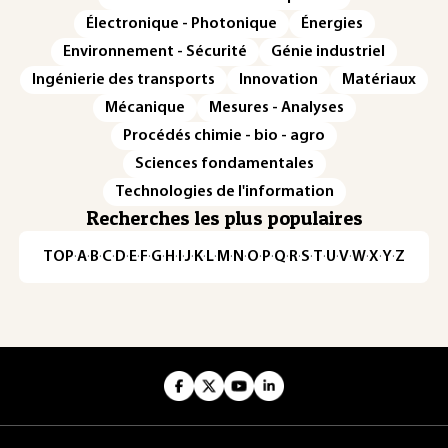
Électronique - Photonique
Énergies
Environnement - Sécurité
Génie industriel
Ingénierie des transports
Innovation
Matériaux
Mécanique
Mesures - Analyses
Procédés chimie - bio - agro
Sciences fondamentales
Technologies de l'information
Recherches les plus populaires
TOP
·
A
·
B
·
C
·
D
·
E
·
F
·
G
·
H
·
I
·
J
·
K
·
L
·
M
·
N
·
O
·
P
·
Q
·
R
·
S
·
T
·
U
·
V
·
W
·
X
·
Y
·
Z