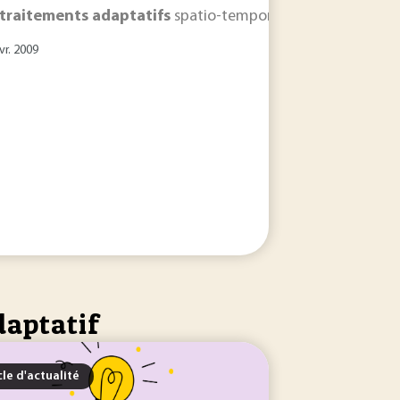
traitements
adaptatifs
spatio-temporels (STAP) sont de
vr. 2009
daptatif
cle d'actualité