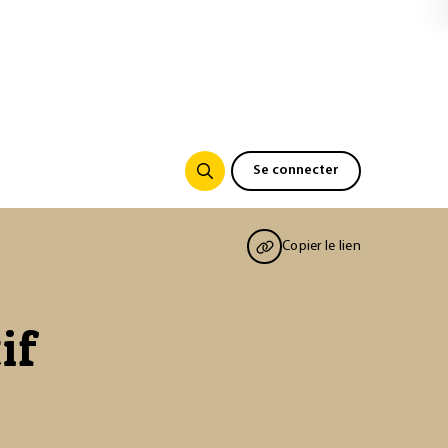
Se connecter
Copier le lien
if