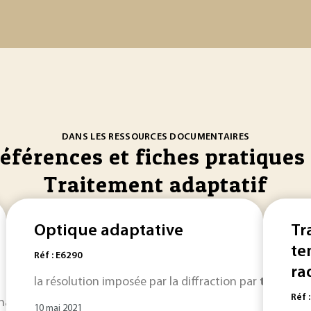
DANS LES RESSOURCES DOCUMENTAIRES
références et fiches pratiques 
Traitement adaptatif
Optique adaptative
Tr
te
Réf : E6290
ra
la résolution imposée par la diffraction par
traiteme
Réf 
naux aléatoires constituent un modèle de base des signaux 
10 mai 2021