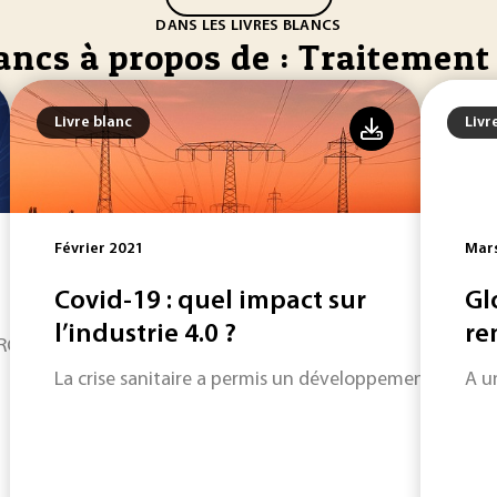
DANS LES LIVRES BLANCS
ancs à propos de : Traitement
Livre blanc
Livr
Février 2021
Mar
Covid-19 : quel impact sur
Gl
l’industrie 4.0 ?
re
 RGPD ?
La crise sanitaire a permis un développement plus rapi
A u