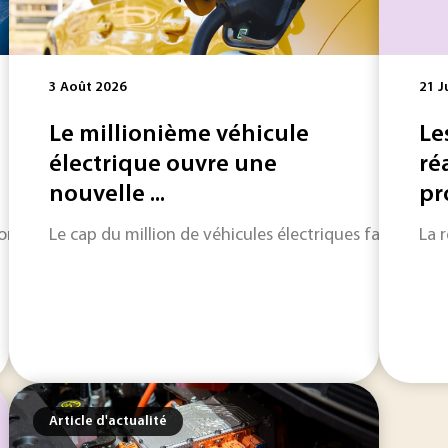
3 Août 2026
21 J
Le millionième véhicule
Le
électrique ouvre une
ré
nouvelle ...
pr
comprendre les mécanismes à l'origine des propriétés remarqua
Le cap du million de véhicules électriques fabriqués su
La 
Article d'actualité