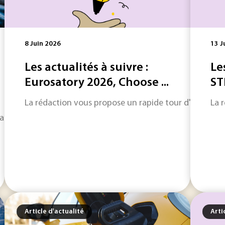
8 Juin 2026
13 J
Les actualités à suivre :
Le
Eurosatory 2026, Choose ...
ST
La rédaction vous propose un rapide tour d'horizon sur
La 
nt de la protection des ressources que de la capacité à trai
Article d'actualité
Arti