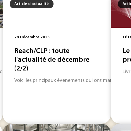
Article d'actualité
Arti
29 Décembre 2015
16 
Reach/CLP : toute
Le
l'actualité de décembre
pr
(2/2)
les quelque 15 000 passages à niveau de France, la SNCF dénom
Livr
Voici les principaux événements qui ont marqué l'a