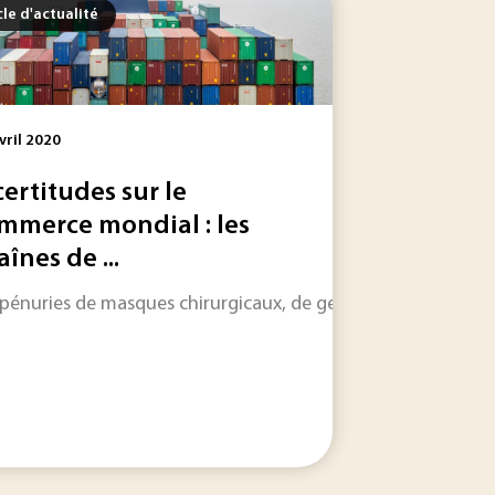
cle d'actualité
vril 2020
certitudes sur le
mmerce mondial : les
aînes de ...
produits chimiques pour la première quinzaine de décembre
 d’Alsace, les Ports de Strasbourg représentent chaque année 
 pénuries de masques chirurgicaux, de gel hydroalcoolique et 