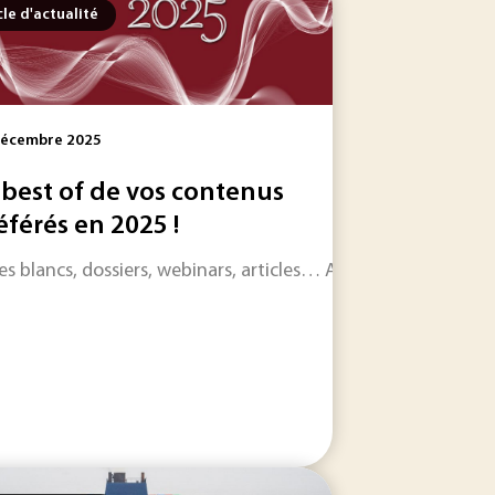
cle d'actualité
Décembre 2025
 best of de vos contenus
éférés en 2025 !
brait, en 2019, 116 collisions. Pour réduire les risques...
es blancs, dossiers, webinars, articles… Alors que 2025 est su
ctualité de REACH et de l'Agence européenne des produits c