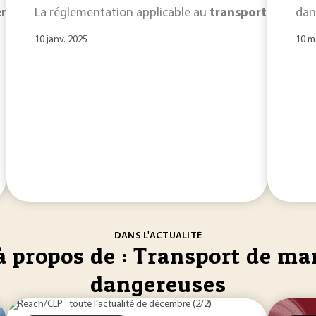
reuses
La réglementation applicable au
. Afin de prévenir tout risque d’accident/incident lié
transport
de
marc
dan
10 janv. 2025
10 m
DANS L'ACTUALITÉ
 à propos de : Transport de m
dangereuses