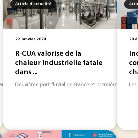
Article d'actualité
Arti
22 Janvier 2024
29 A
R-CUA valorise de la
In
chaleur industrielle fatale
co
dans ...
ch
arqué l'actualité de REACH et de l'Agence européenne des 
Deuxième port fluvial de France et première gare fret
Les