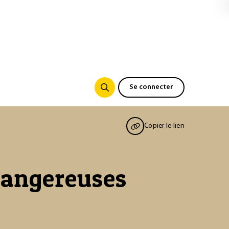
Se connecter
Copier le lien
dangereuses