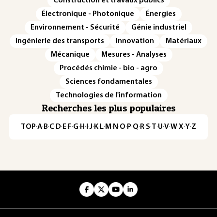
Construction et travaux publics
Électronique - Photonique
Énergies
Environnement - Sécurité
Génie industriel
Ingénierie des transports
Innovation
Matériaux
Mécanique
Mesures - Analyses
Procédés chimie - bio - agro
Sciences fondamentales
Technologies de l'information
Recherches les plus populaires
TOP
·
A
·
B
·
C
·
D
·
E
·
F
·
G
·
H
·
I
·
J
·
K
·
L
·
M
·
N
·
O
·
P
·
Q
·
R
·
S
·
T
·
U
·
V
·
W
·
X
·
Y
·
Z