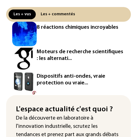
Puces et solaire: les Etats-Unis taxent
un matériau clé dominé par la Chine
Les + vus
Les + commentés
Les Etats-Unis veulent contrôler la
8 réactions chimiques incroyables
production d'un composant des
semiconducteurs et panneaux solaires
Washington étend le contrôle des
Moteurs de recherche scientifiques
réseaux sociaux des étrangers
: les alternati...
demandeurs de visas
Rugby: le Stade français victime d'une
Dispositifs anti-ondes, vraie
cyberattaque
protection ou vraie...
Enquête ouverte après la fuite des
données de 300.000 clients
d'Intermarché
L'espace actualité c'est quoi ?
De la découverte en laboratoire à
La Slovaquie enregistre un record
l'innovation industrielle, scrutez les
absolu de 42,2°C (services
météorologiques)
tendances
et prenez part aux
grands débats