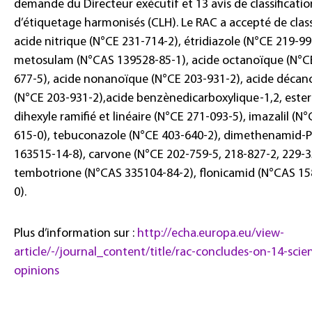
demande du Directeur exécutif et 13 avis de classificatio
d’étiquetage harmonisés (CLH). Le RAC a accepté de class
acide nitrique (N°CE 231-714-2), étridiazole (N°CE 219-99
metosulam (N°CAS 139528-85-1), acide octanoïque (N°C
677-5), acide nonanoïque (N°CE 203-931-2), acide décan
(N°CE 203-931-2),acide benzènedicarboxylique-1,2, ester
dihexyle ramifié et linéaire (N°CE 271-093-5), imazalil (N
615-0), tebuconazole (N°CE 403-640-2), dimethenamid-
163515-14-8), carvone (N°CE 202-759-5, 218-827-2, 229-3
tembotrione (N°CAS 335104-84-2), flonicamid (N°CAS 15
0).
Plus d’information sur :
http://echa.europa.eu/view-
article/-/journal_content/title/rac-concludes-on-14-scien
opinions