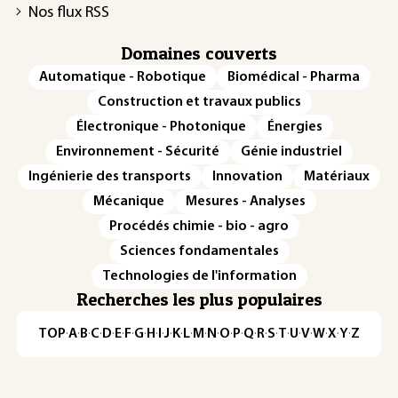
Nos flux RSS
Domaines couverts
Automatique - Robotique
Biomédical - Pharma
Construction et travaux publics
Électronique - Photonique
Énergies
Environnement - Sécurité
Génie industriel
Ingénierie des transports
Innovation
Matériaux
Mécanique
Mesures - Analyses
Procédés chimie - bio - agro
Sciences fondamentales
Technologies de l'information
Recherches les plus populaires
TOP
·
A
·
B
·
C
·
D
·
E
·
F
·
G
·
H
·
I
·
J
·
K
·
L
·
M
·
N
·
O
·
P
·
Q
·
R
·
S
·
T
·
U
·
V
·
W
·
X
·
Y
·
Z