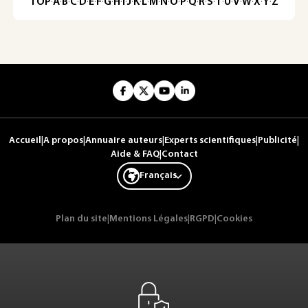
TOP
·
A
·
B
·
C
·
D
·
E
·
F
·
G
·
H
·
I
·
J
·
K
·
L
·
M
·
N
·
O
·
P
·
Q
·
R
·
S
·
T
·
U
·
V
·
W
·
X
·
Y
·
Z
Accueil
|
A propos
|
Annuaire auteurs
|
Experts scientifiques
|
Publicité
|
Aide & FAQ
|
Contact
Français
Plan du site
|
Mentions Légales
|
RGPD
|
Cookies