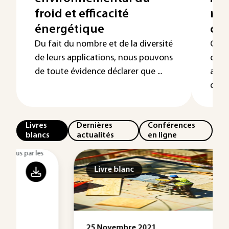
froid et efficacité
ree
énergétique
con
Du fait du nombre et de la diversité
Ces 
de leurs applications, nous pouvons
conc
de toute évidence déclarer que ...
affir
de ...
Livres
Dernières
Conférences
blancs
actualités
en ligne
Livre blanc
25 Novembre 2021