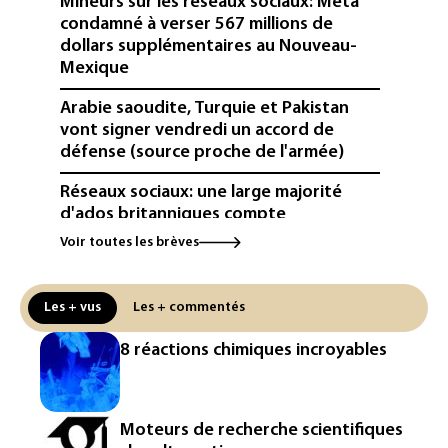
Mineurs sur les réseaux sociaux: Meta
condamné à verser 567 millions de
dollars supplémentaires au Nouveau-
Mexique
Arabie saoudite, Turquie et Pakistan
vont signer vendredi un accord de
défense (source proche de l'armée)
Réseaux sociaux: une large majorité
d'ados britanniques compte
contourner le couvre-feu (sondage)
Voir toutes les brèves
Puces et solaire: les Etats-Unis taxent
un matériau clé dominé par la Chine
Les + vus
Les + commentés
Les Etats-Unis veulent contrôler la
8 réactions chimiques incroyables
production d'un composant des
semiconducteurs et panneaux solaires
Washington étend le contrôle des
Moteurs de recherche scientifiques
réseaux sociaux des étrangers