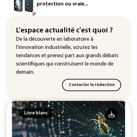
réseau
protection ou vraie...
Véhicules de livraison autonomes: la
France ouvre la voie à leur
homologation
L'espace actualité c'est quoi ?
De la découverte en laboratoire à
Iris³: Eutelsat investira 3,4 milliards
l'innovation industrielle, scrutez les
d'euros dans la future constellation
européenne
tendances
et prenez part aux
grands débats
scientifiques
qui construisent le monde de
demain.
Contacter la rédaction
Livre blanc