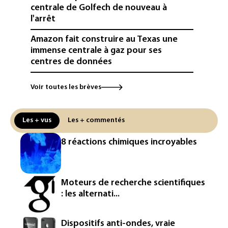
centrale de Golfech de nouveau à
l'arrêt
Amazon fait construire au Texas une
immense centrale à gaz pour ses
centres de données
L'UE demande à Meta et TikTok de
Voir toutes les brèves
renforcer la surveillance et la
vérification des faits après l'affaire de
Ceuta
Les + vus
Les + commentés
L'Europe se prépare à une baisse de la
8 réactions chimiques incroyables
production d'électricité lors de l'éclipse
solaire
La métropole de Rouen porte plainte
Moteurs de recherche scientifiques
contre BASF pour pollution aux PFAS
: les alternati...
Canicule: à l'arrêt depuis fin juillet, la
centrale de Golfech reconnectée au
Dispositifs anti-ondes, vraie