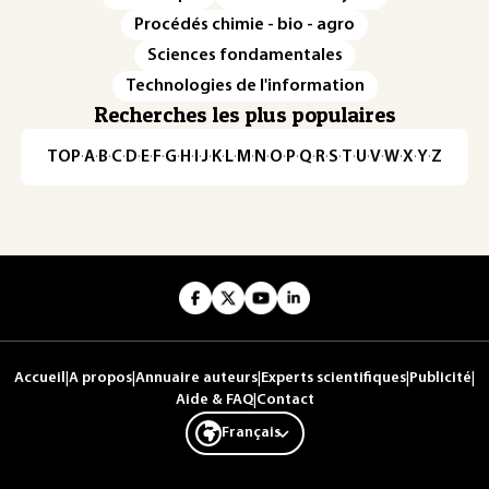
Procédés chimie - bio - agro
Sciences fondamentales
Technologies de l'information
Recherches les plus populaires
TOP
·
A
·
B
·
C
·
D
·
E
·
F
·
G
·
H
·
I
·
J
·
K
·
L
·
M
·
N
·
O
·
P
·
Q
·
R
·
S
·
T
·
U
·
V
·
W
·
X
·
Y
·
Z
Accueil
|
A propos
|
Annuaire auteurs
|
Experts scientifiques
|
Publicité
|
Aide & FAQ
|
Contact
Français