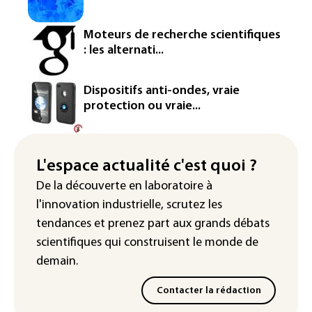
OpenAI
Google réorganise sa division IA: Demis
Moteurs de recherche scientifiques
Hassabis passe la main, des stars s'en
: les alternati...
vont
Colombie: un bébé hippopotame
Dispositifs anti-ondes, vraie
descendant de la colonie d'Escobar
protection ou vraie...
meurt malgré les soins
Éclipse: une baisse temporaire de la
production d'électricité solaire
L'espace actualité c'est quoi ?
attendue en Europe
De la découverte en laboratoire à
l'innovation industrielle, scrutez les
L'Autriche bat son record absolu de
chaleur pour le deuxième jour d'affilée
tendances
et prenez part aux
grands débats
scientifiques
qui construisent le monde de
demain.
Contacter la rédaction