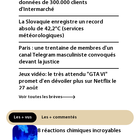
données de 300.000 clients
d'Intermarché
La Slovaquie enregistre un record
absolu de 42,2°C (services
météorologiques)
Paris : une trentaine de membres d'un
canal Telegram masculiniste convoqués
devant la justice
Jeux vidéo: le très attendu "GTA VI"
promet d'en dévoiler plus sur Netflix le
27 août
Voir toutes les brèves
Dans les entrailles de Paris, un chantier
ferroviaire hors norme pour revitaliser
les rails du RER
Les + vus
Les + commentés
Meta se lance sur le marché des logiciels
8 réactions chimiques incroyables
écrits par l'IA, dominé par Anthropic et