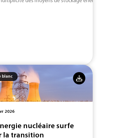
multiplicité des moyens de stockage énergétique se développa
e blanc
vr 2026
énergie nucléaire surfe
r la transition