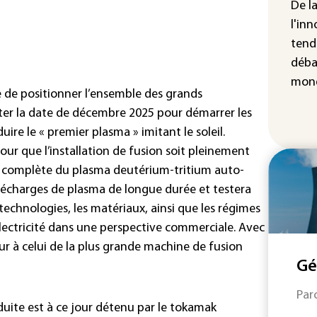
De l
IA 
l'inn
fau
tend
Ro
déba
mond
e de positionner l’ensemble des grands
cter la date de décembre 2025 pour démarrer les
uire le « premier plasma » imitant le soleil.
ur que l’installation de fusion soit pleinement
n complète du plasma deutérium-tritium auto-
décharges de plasma de longue durée et testera
technologies, les matériaux, ainsi que les régimes
électricité dans une perspective commerciale. Avec
ur à celui de la plus grande machine de fusion
Gé
Par
duite est à ce jour détenu par le tokamak