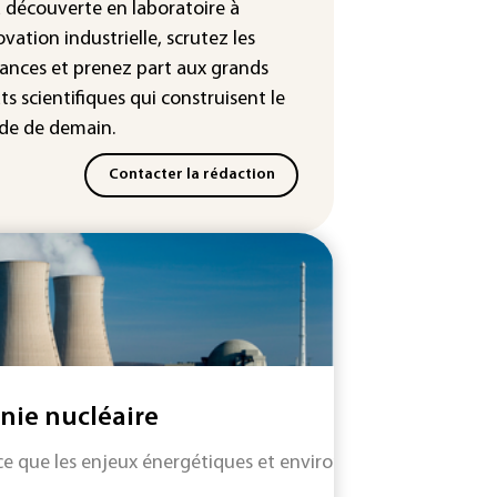
a découverte en laboratoire à
: Mythos 5 d'Anthropic crée de
ovation industrielle, scrutez les
sses identités lors d'un test au
ances
et prenez part aux
grands
yaume-Uni
ts scientifiques
qui construisent le
e de demain.
Contacter la rédaction
nie nucléaire
ce que les enjeux énergétiques et environnementaux requiè