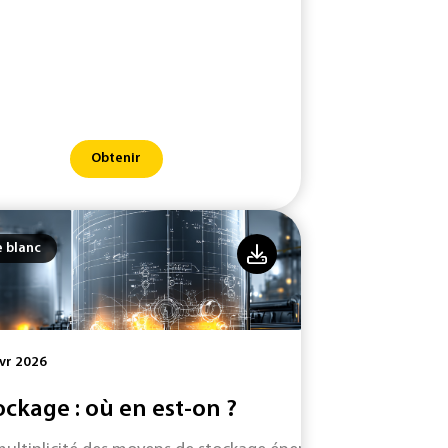
Obtenir
e blanc
vr 2026
ockage : où en est-on ?