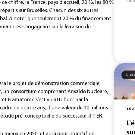
La 
ce chiffre, la France, pays d’accueil, 20 %, les 80 %
épartis sur Bruxelles. Chacun des six autres
obal. A noter que seulement 20 % du financement
s membres s’engageant sur la livraison de
Livr
sera le projet de démonstration commerciale,
nt, un consortium comprenant Ansaldo Nucleare,
et Framatome s’est vu attribuer par la
dre de quatre ans, d’une valeur de 10 millions
16 A
 l’étude pré-conceptuelle du successeur d’ITER.
L'
su
au mieux en 2050, et aura pour objectif de