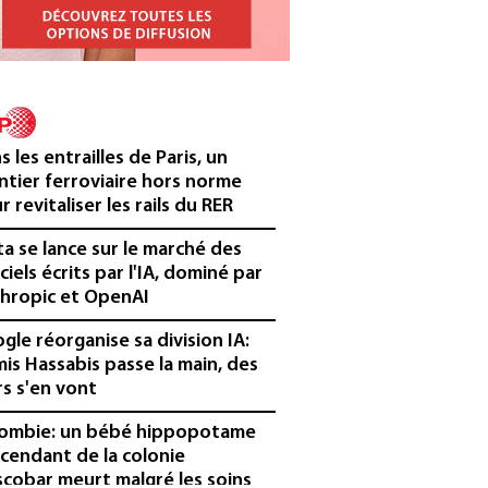
s les entrailles de Paris, un
ntier ferroviaire hors norme
r revitaliser les rails du RER
a se lance sur le marché des
iciels écrits par l'IA, dominé par
hropic et OpenAI
gle réorganise sa division IA:
is Hassabis passe la main, des
rs s'en vont
ombie: un bébé hippopotame
cendant de la colonie
scobar meurt malgré les soins