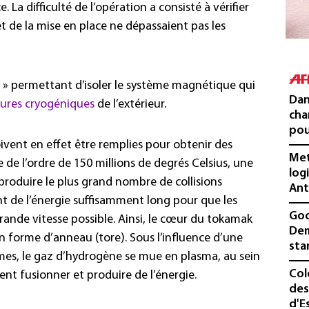
. La difficulté de l’opération a consisté à vérifier
t de la mise en place ne dépassaient pas les
s » permettant d’isoler le système magnétique qui
Dan
ures cryogéniques
de l’extérieur.
cha
pou
ivent en effet être remplies pour obtenir des
Met
 de l’ordre de 150 millions de degrés Celsius, une
log
 produire le plus grand nombre de collisions
Ant
t de l’énergie suffisamment long pour que les
Goo
grande vitesse possible. Ainsi, le cœur du tokamak
Dem
n forme d’anneau (tore). Sous l’influence d’une
sta
mes, le gaz d’hydrogène se mue en plasma, au sein
Col
t fusionner et produire de l’énergie.
des
d'E