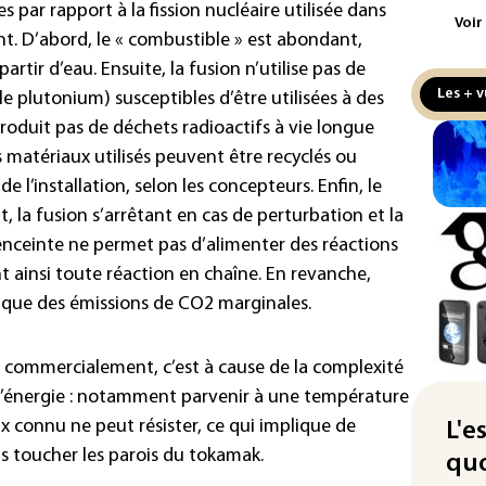
 par rapport à la fission nucléaire utilisée dans
Voir
Écl
ant. D’abord, le « combustible » est abondant,
la 
rtir d’eau. Ensuite, la fusion n’utilise pas de
att
Les + v
e plutonium) susceptibles d’être utilisées à des
L'A
 produit pas de déchets radioactifs à vie longue
de 
es matériaux utilisés peuvent être recyclés ou
d'af
de l’installation, selon les concepteurs. Enfin, le
, la fusion s’arrêtant en cas de perturbation et la
Ind
apr
enceinte ne permet pas d’alimenter des réactions
Mo
t ainsi toute réaction en chaîne. En revanche,
e que des émissions de CO2 marginales.
La 
pou
pei
sée commercialement, c’est à cause de la complexité
d’énergie : notamment parvenir à une température
Fra
"ba
x connu ne peut résister, ce qui implique de
L'e
deu
s toucher les parois du tokamak.
quo
vio