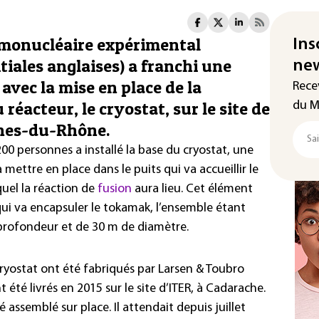
ermonucléaire expérimental
Ins
itiales anglaises) a franchi une
new
avec la mise en place de la
Rece
réacteur, le cryostat, sur le site de
du M
ches-du-Rhône.
00 personnes a installé la base du cryostat, une
 mettre en place dans le puits qui va accueillir le
uel la réaction de
fusion
aura lieu. Cet élément
» qui va encapsuler le tokamak, l’ensemble étant
profondeur et de 30 m de diamètre.
yostat ont été fabriqués par Larsen & Toubro
t été livrés en 2015 sur le site d’ITER, à Cadarache.
assemblé sur place. Il attendait depuis juillet