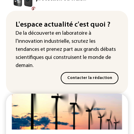
Colombie: un bébé hippopotame
descendant de la colonie d'Escobar
meurt malgré les soins
L'espace actualité c'est quoi ?
De la découverte en laboratoire à
Éclipse: une baisse temporaire de la
l'innovation industrielle, scrutez les
production d'électricité solaire
attendue en Europe
tendances
et prenez part aux
grands débats
scientifiques
qui construisent le monde de
demain.
Contacter la rédaction