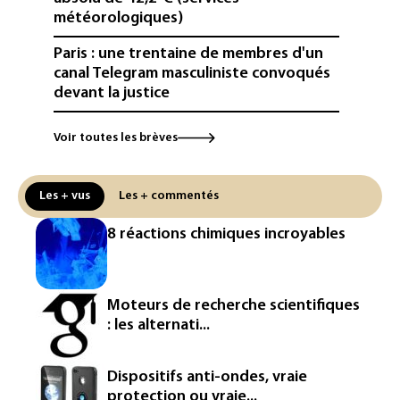
météorologiques)
Paris : une trentaine de membres d'un
canal Telegram masculiniste convoqués
devant la justice
Jeux vidéo: le très attendu "GTA VI"
Voir toutes les brèves
promet d'en dévoiler plus sur Netflix le
27 août
Les + vus
Les + commentés
Dans les entrailles de Paris, un chantier
ferroviaire hors norme pour revitaliser
8 réactions chimiques incroyables
les rails du RER
Meta se lance sur le marché des logiciels
écrits par l'IA, dominé par Anthropic et
Moteurs de recherche scientifiques
OpenAI
: les alternati...
Google réorganise sa division IA: Demis
Hassabis passe la main, des stars s'en
Dispositifs anti-ondes, vraie
vont
protection ou vraie...