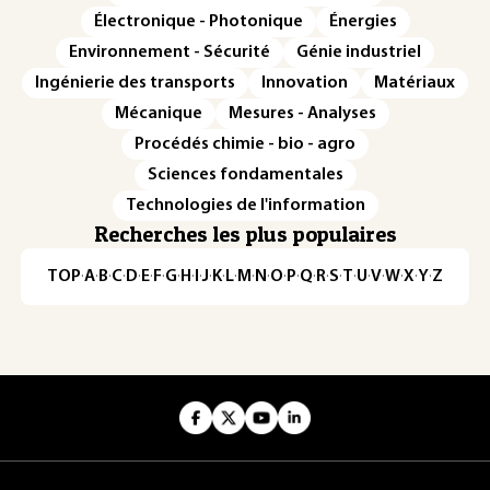
Électronique - Photonique
Énergies
Environnement - Sécurité
Génie industriel
Ingénierie des transports
Innovation
Matériaux
Mécanique
Mesures - Analyses
Procédés chimie - bio - agro
Sciences fondamentales
Technologies de l'information
Recherches les plus populaires
TOP
·
A
·
B
·
C
·
D
·
E
·
F
·
G
·
H
·
I
·
J
·
K
·
L
·
M
·
N
·
O
·
P
·
Q
·
R
·
S
·
T
·
U
·
V
·
W
·
X
·
Y
·
Z