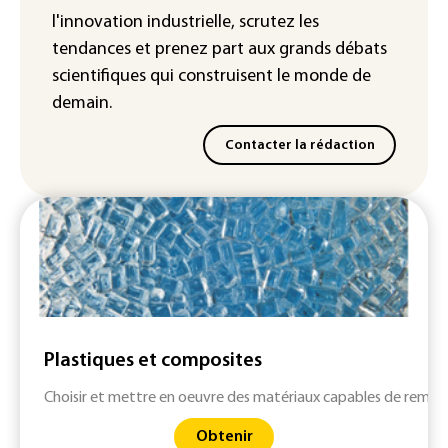
streamers jugés pour des violences et
l'innovation industrielle, scrutez les
humiliations en ligne
tendances
et prenez part aux
grands débats
scientifiques
qui construisent le monde de
demain.
Contacter la rédaction
Plastiques et composites
Choisir et mettre en oeuvre des matériaux capables de rempla
Obtenir