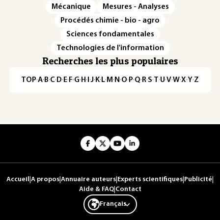
Mécanique
Mesures - Analyses
Procédés chimie - bio - agro
Sciences fondamentales
Technologies de l'information
Recherches les plus populaires
TOP
·
A
·
B
·
C
·
D
·
E
·
F
·
G
·
H
·
I
·
J
·
K
·
L
·
M
·
N
·
O
·
P
·
Q
·
R
·
S
·
T
·
U
·
V
·
W
·
X
·
Y
·
Z
Accueil
|
A propos
|
Annuaire auteurs
|
Experts scientifiques
|
Publicité
|
Aide & FAQ
|
Contact
Français