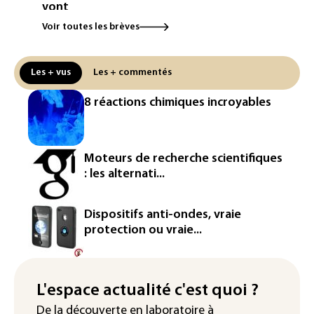
vont
Voir toutes les brèves
Colombie: un bébé hippopotame
descendant de la colonie d'Escobar
meurt malgré les soins
Les + vus
Les + commentés
Éclipse: une baisse temporaire de la
8 réactions chimiques incroyables
production d'électricité solaire
attendue en Europe
L'Autriche bat son record absolu de
Moteurs de recherche scientifiques
chaleur pour le deuxième jour d'affilée
: les alternati...
Inde : Meta sommé de s'excuser après
le retrait d'une vidéo de Modi
Dispositifs anti-ondes, vraie
protection ou vraie...
La défense, voie de diversification pour
un secteur automobile à la peine
France : prison avec sursis et
L'espace actualité c'est quoi ?
"bannissement numérique" pour deux
De la découverte en laboratoire à