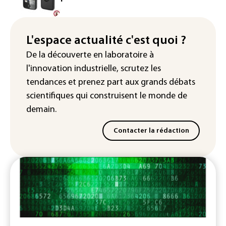
Canicule: à l'arrêt depuis fin juillet, la
centrale de Golfech reconnectée au
réseau
L'espace actualité c'est quoi ?
Véhicules de livraison autonomes: la
De la découverte en laboratoire à
France ouvre la voie à leur
l'innovation industrielle, scrutez les
homologation
tendances
et prenez part aux
grands débats
scientifiques
qui construisent le monde de
demain.
Contacter la rédaction