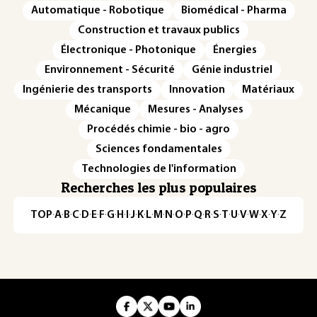
Automatique - Robotique
Biomédical - Pharma
Construction et travaux publics
Électronique - Photonique
Énergies
Environnement - Sécurité
Génie industriel
Ingénierie des transports
Innovation
Matériaux
Mécanique
Mesures - Analyses
Procédés chimie - bio - agro
Sciences fondamentales
Technologies de l'information
Recherches les plus populaires
TOP
·
A
·
B
·
C
·
D
·
E
·
F
·
G
·
H
·
I
·
J
·
K
·
L
·
M
·
N
·
O
·
P
·
Q
·
R
·
S
·
T
·
U
·
V
·
W
·
X
·
Y
·
Z