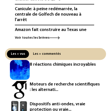
Canicule: à peine redémarrée, la
centrale de Golfech de nouveau à
l'arrêt
Amazon fait construire au Texas une
immense centrale à gaz pour ses
Voir toutes les brèves
centres de données
L'UE demande à Meta et TikTok de
Les + vus
Les + commentés
renforcer la surveillance et la
vérification des faits après l'affaire de
8 réactions chimiques incroyables
Ceuta
L'Europe se prépare à une baisse de la
production d'électricité lors de l'éclipse
Moteurs de recherche scientifiques
solaire
: les alternati...
La métropole de Rouen porte plainte
contre BASF pour pollution aux PFAS
Dispositifs anti-ondes, vraie
protection ou vraie...