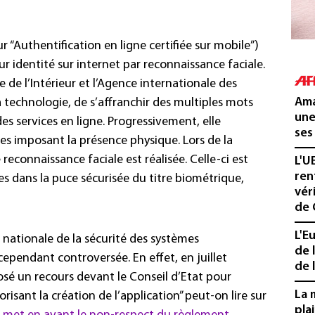
 “Authentification en ligne certifiée sur mobile”)
r identité sur internet par reconnaissance faciale.
e de l’Intérieur et l’Agence internationale des
Ama
la technologie, de s’affranchir des multiples mots
une
es services en ligne. Progressivement, elle
ses
es imposant la présence physique. Lors de la
 reconnaissance faciale est réalisée. Celle-ci est
L'U
ren
 dans la puce sécurisée du titre biométrique,
vér
de 
L'E
e nationale de la sécurité des systèmes
de 
 cependant controversée. En effet, en juillet
de l
osé un recours devant le Conseil d’Etat pour
La 
isant la création de l’application” peut-on lire sur
pla