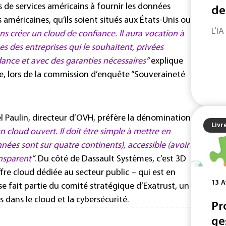
s de services américains à fournir les données
de
s américaines, qu’ils soient situés aux États-Unis ou
L'IA
s créer un cloud de confiance. Il aura vocation à
s des entreprises qui le souhaitent, privées
nce et avec des garanties nécessaires
”
explique
e, lors de la commission d’enquête “Souveraineté
l Paulin, directeur d’OVH, préfère la dénomination
Livr
 cloud ouvert. Il doit être simple à mettre en
nées sont sur quatre continents), accessible (avoir
ansparent
”
. Du côté de Dassault Systèmes, c’est 3D
fre cloud dédiée au secteur public – qui est en
13 A
e fait partie du comité stratégique d’Exatrust, un
 dans le cloud et la cybersécurité.
Pr
ge