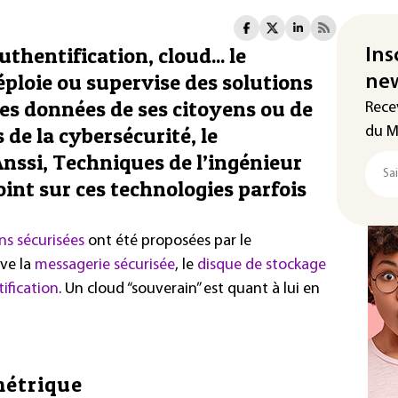
thentification, cloud... le
Ins
ploie ou supervise des solutions
new
les données de ses citoyens ou de
Rece
 de la cybersécurité, le
du M
Anssi, Techniques de l’ingénieur
oint sur ces technologies parfois
ns sécurisées
ont été proposées par le
ve la
messagerie sécurisée
, le
disque de stockage
ification
. Un cloud “souverain” est quant à lui en
métrique