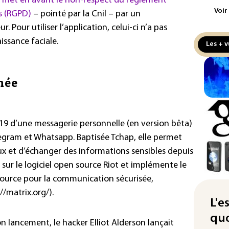
e met en avant le non-respect du règlement
aux
Voir
s (RGPD)
– pointé par la Cnil – par un
. Pour utiliser l’application, celui-ci n’a pas
Cani
la 
issance faciale.
Les + v
au 
Véh
née
la 
hom
Iris
2019 d’une messagerie personnelle (en version bêta)
d'e
con
legram et Whatsapp. Baptisée Tchap, elle permet
 et d’échanger des informations sensibles depuis
Le 
 sur le logiciel open source Riot et implémente le
l'e
source pour la communication sécurisée,
La 
//matrix.org/).
att
L'e
quo
"Re
 lancement, le hacker Elliot Alderson lançait