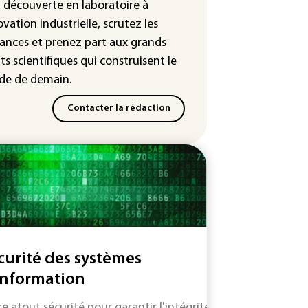
leur dans les prochains jours en
a découverte en laboratoire à
nce
ovation industrielle, scrutez les
ances
et prenez part aux
grands
ts scientifiques
qui construisent le
e de demain.
Contacter la rédaction
curité des systèmes
information
re atout sécurité pour garantir l'intégrité de vos systèmes