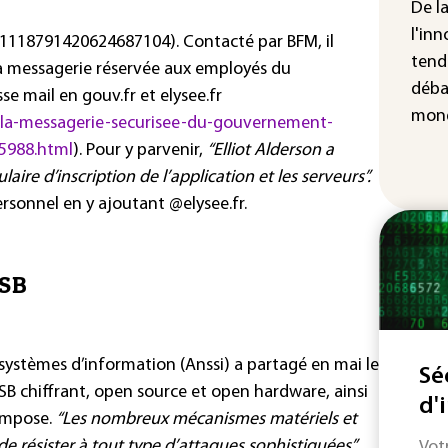
cha
De l
Fra
l'inn
/1118791420624687104). Contacté par BFM, il
tend
ur la messagerie réservée aux employés du
déba
 mail en gouv.fr et elysee.fr
mond
la-messagerie-securisee-du-gouvernement-
75988.html
). Pour y parvenir,
“Elliot Alderson a
aire d’inscription de l’application et les serveurs”.
personnel en y ajoutant @elysee.fr.
USB
 systèmes d’information (Anssi) a partagé en mai le
Sé
B chiffrant, open source et open hardware, ainsi
d'
ompose.
“Les nombreux mécanismes matériels et
de résister à tout type d’attaques sophistiquées”
Vot