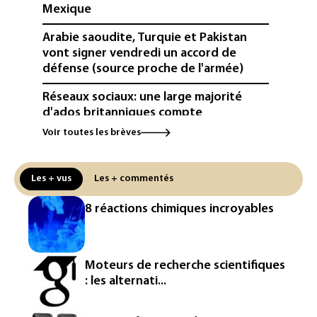
Mexique
Arabie saoudite, Turquie et Pakistan
vont signer vendredi un accord de
défense (source proche de l'armée)
Réseaux sociaux: une large majorité
d'ados britanniques compte
contourner le couvre-feu (sondage)
Voir toutes les brèves
Puces et solaire: les Etats-Unis taxent
un matériau clé dominé par la Chine
Les + vus
Les + commentés
Les Etats-Unis veulent contrôler la
8 réactions chimiques incroyables
production d'un composant des
semiconducteurs et panneaux solaires
Washington étend le contrôle des
Moteurs de recherche scientifiques
réseaux sociaux des étrangers
: les alternati...
demandeurs de visas