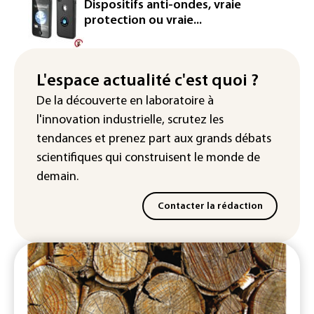
Rugby: le Stade français victime d'une
Dispositifs anti-ondes, vraie
cyberattaque
protection ou vraie...
Enquête ouverte après la fuite des
données de 300.000 clients
d'Intermarché
L'espace actualité c'est quoi ?
De la découverte en laboratoire à
La Slovaquie enregistre un record
l'innovation industrielle, scrutez les
absolu de 42,2°C (services
météorologiques)
tendances
et prenez part aux
grands débats
scientifiques
qui construisent le monde de
demain.
Contacter la rédaction