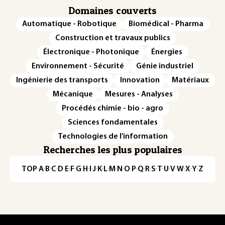
Domaines couverts
Automatique - Robotique
Biomédical - Pharma
Construction et travaux publics
Électronique - Photonique
Énergies
Environnement - Sécurité
Génie industriel
Ingénierie des transports
Innovation
Matériaux
Mécanique
Mesures - Analyses
Procédés chimie - bio - agro
Sciences fondamentales
Technologies de l'information
Recherches les plus populaires
TOP
·
A
·
B
·
C
·
D
·
E
·
F
·
G
·
H
·
I
·
J
·
K
·
L
·
M
·
N
·
O
·
P
·
Q
·
R
·
S
·
T
·
U
·
V
·
W
·
X
·
Y
·
Z