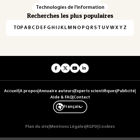
Technologies de l'information
Recherches les plus populaires
TOP
·
A
·
B
·
C
·
D
·
E
·
F
·
G
·
H
·
I
·
J
·
K
·
L
·
M
·
N
·
O
·
P
·
Q
·
R
·
S
·
T
·
U
·
V
·
W
·
X
·
Y
·
Z
Accueil
|
A propos
|
Annuaire auteurs
|
Experts scientifiques
|
Publicité
|
Aide & FAQ
|
Contact
Français
Plan du site
|
Mentions Légales
|
RGPD
|
Cookies