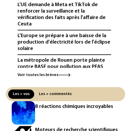
L'UE demande à Meta et TikTok de
renforcer la surveillance et la
vérification des faits après l'affaire de
Ceuta
L'Europe se prépare à une baisse de la
production d'électricité lors de l'éclipse
solaire
La métropole de Rouen porte plainte
contre BASF pour pollution aux PFAS
Voir toutes les brèves
Canicule: à l'arrêt depuis fin juillet, la
centrale de Golfech reconnectée au
réseau
Les + vus
Les + commentés
Véhicules de livraison autonomes: la
8 réactions chimiques incroyables
France ouvre la voie à leur
homologation
Iris³: Eutelsat investira 3,4 milliards
Moteurs de recherche scientifiques