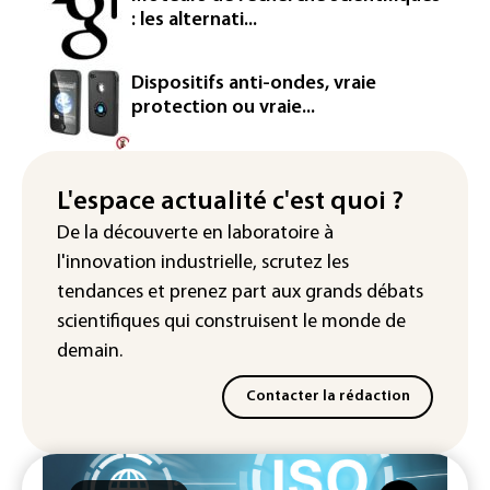
d'euros dans la future constellation
: les alternati...
européenne
Le magazine VSD racheté par
Dispositifs anti-ondes, vraie
l'entrepreneur Vianney d'Alançon
protection ou vraie...
La production française de maïs
attendue au plus bas depuis 1980
L'espace actualité c'est quoi ?
"Retour en force" progressif de la
De la découverte en laboratoire à
chaleur dans les prochains jours en
l'innovation industrielle, scrutez les
France
tendances
et prenez part aux
grands débats
scientifiques
qui construisent le monde de
demain.
Contacter la rédaction