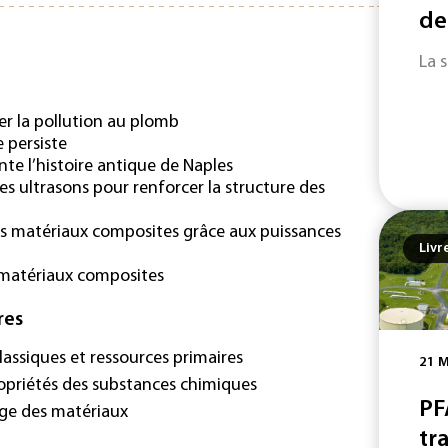
de
La 
er la pollution au plomb
 persiste
te l’histoire antique de Naples
des ultrasons pour renforcer la structure des
es matériaux composites grâce aux puissances
Livr
s matériaux composites
res
lassiques et ressources primaires
21 M
ropriétés des substances chimiques
PF
age des matériaux
tra