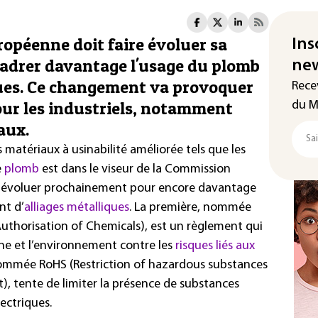
ropéenne doit faire évoluer sa
Ins
cadrer davantage l'usage du plomb
new
ques. Ce changement va provoquer
Rece
pour les industriels, notamment
du M
aux.
 matériaux à usinabilité améliorée tels que les
e
plomb
est dans le viseur de la Commission
t évoluer prochainement pour encore davantage
nt d’
alliages métalliques
. La première, nommée
Authorisation of Chemicals), est un règlement qui
ne et l’environnement contre les
risques liés aux
nommée RoHS (Restriction of hazardous substances
t), tente de limiter la présence de substances
ectriques.