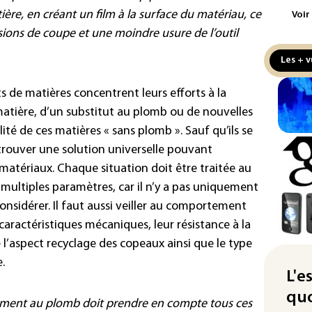
maj
tière, en créant un film à la surface du matériau, ce
Voir
com
sions de coupe et une moindre usure de l’outil
(so
Les + v
Puc
tax
s de matières concentrent leurs efforts à la
la 
matière, d’un substitut au plomb ou de nouvelles
Les
ité de ces matières « sans plomb ». Sauf qu’ils se
pro
 trouver une solution universelle pouvant
sem
 matériaux. Chaque situation doit être traitée au
sol
multiples paramètres, car il n’y a pas uniquement
Was
considérer. Il faut aussi veiller au comportement
rés
 caractéristiques mécaniques, leur résistance à la
dem
l’aspect recyclage des copeaux ainsi que le type
Rug
.
L'e
d'u
quo
Enq
ement au plomb doit prendre en compte tous ces