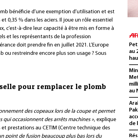
mb bénéficie d’une exemption d’utilisation et est
 et 0,35 % dans les aciers. Il joue un rôle essentiel
ux, c’est-à-dire leur capacité à être mis en forme à
els et les représentants de la profession
Pet
érance doit prendre fin en juillet 2021. L’Europe
au 
mb ou restreindre encore plus son usage ? Sous
hau
Min
Met
mil
selle pour remplacer le plomb
au 
Ara
Pak
ionnement des copeaux lors de la coupe et permet
acc
gs qui occasionnent des arrêts machines »
, explique
de 
 et prestations au CETIM (Centre technique des
Rés
i un point de fusion beaucoup plus bas lors du