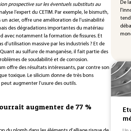
De l
don
ion prospective sur les éventuels substituts au
d'I
l'inn
analyse l’expert du CETIM. Par exemple, le bismuth,
tend
 un acier, offre une amélioration de l’usinabilité
La 
déba
abs
 mais des dégradations importantes du matériau
mét
mond
aud avec notamment la formation de fissures. Et
d’utilisation massive par les industriels ? Et de
 Quant au sulfure de manganèse, il fait partie des
roblèmes de soudabilité et de corrosion.
ium offre des résultats intéressants, par contre son
isque toxique. Le silicium donne de très bons
s peut augmenter l’usure des outils.
pourrait augmenter de 77 %
Et
mé
ion du plomb dans les éléments d’alliage risque de
Un 