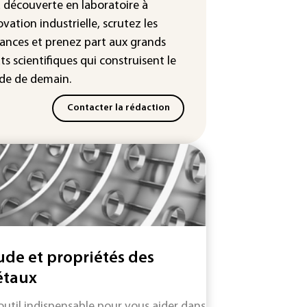
a découverte en laboratoire à
nées de 300.000 clients
ntermarché
ovation industrielle, scrutez les
ances
et prenez part aux
grands
Slovaquie enregistre un record
ts scientifiques
qui construisent le
olu de 42,2°C (services
éorologiques)
e de demain.
Contacter la rédaction
ude et propriétés des
taux
outil indispensable pour vous aider dans l'étude et le choix