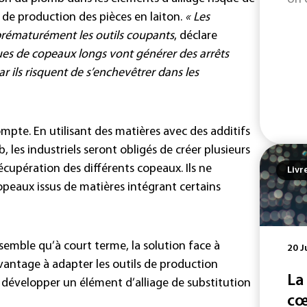
 de production des pièces en laiton.
« Les
prématurément les outils coupants
, déclare
es de copeaux longs vont générer des arrêts
 ils risquent de s’enchevêtrer dans les
ompte. En utilisant des matières avec des additifs
les industriels seront obligés de créer plusieurs
écupération des différents copeaux. Ils ne
Livr
opeaux issus de matières intégrant certains
l semble qu’à court terme, la solution face à
20 J
vantage à adapter les outils de production
La
à développer un élément d’alliage de substitution
cœ