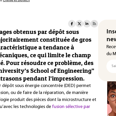
ns
Chimie et biotech
iages obtenus par dépôt sous
Ins
joritairement constituée de gros
new
aractéristique a tendance à
Rece
écaniques, ce qui limite le champ
du M
dé. Pour résoudre ce problème, des
iversity’s School of Engineering”
ultrasons pendant l’impression.
r dépôt sous énergie concentrée (DED) permet
ion, ou de faire de la réparation, de manière
logie produit des pièces dont la microstructure et
 qu’avec les technologies de
fusion sélective par