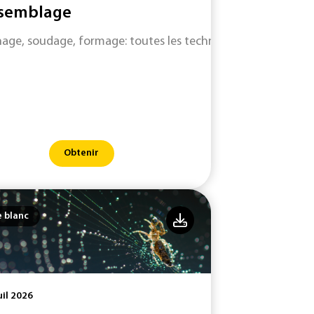
semblage
nage, soudage, formage: toutes les techniques de travail e
Obtenir
e blanc
uil 2026