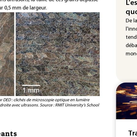
att
L'e
ur 0,5 mm de largeur.
quo
"Re
cha
De l
Fra
l'inn
tend
déba
mond
ar DED : clichés de microscopie optique en lumière
 droite avec ultrasons. Source :
RMIT University’s School
eants
Tr