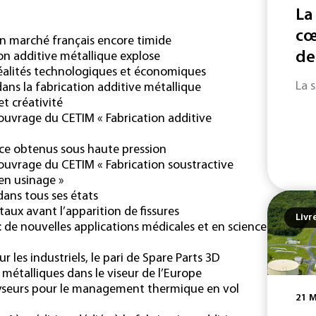
La
cœ
 un marché français encore timide
de
on additive métallique explose
 réalités technologiques et économiques
La 
ans la fabrication additive métallique
et créativité
’ouvrage du CETIM « Fabrication additive
nce obtenus sous haute pression
’ouvrage du CETIM « Fabrication soustractive
en usinage »
dans tous ses états
étaux avant l’apparition de fissures
Livr
de nouvelles applications médicales et en science
 les industriels, le pari de Spare Parts 3D
 métalliques dans le viseur de l’Europe
lyseurs pour le management thermique en vol
21 M