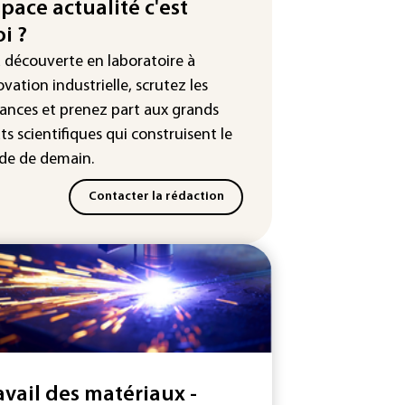
endue au plus bas depuis 1980
space actualité c'est
i ?
tour en force" progressif de la
leur dans les prochains jours en
a découverte en laboratoire à
nce
ovation industrielle, scrutez les
ances
et prenez part aux
grands
ts scientifiques
qui construisent le
e de demain.
Contacter la rédaction
avail des matériaux -