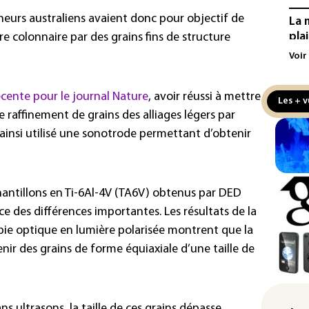
heurs australiens avaient donc pour objectif de
La 
pla
re colonnaire par des grains fins de structure
aux
Voir
Cani
la 
écente pour le journal Nature
, avoir réussi à mettre
Les + v
au 
e raffinement de grains des alliages légers par
nt ainsi utilisé une sonotrode permettant d’obtenir
Véh
la 
hom
chantillons en Ti-6Al-4V (TA6V) obtenus par DED
Iris
d'e
e des différences importantes. Les résultats de la
con
pie optique en lumière polarisée montrent que la
ir des grains de forme équiaxiale d’une taille de
Le 
l'e
La 
ns ultrasons, la taille de ces grains dépasse