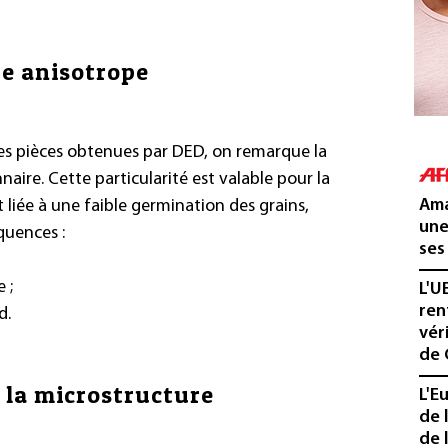
re anisotrope
es pièces obtenues par DED, on remarque la
aire. Cette particularité est valable pour la
Ama
t liée à une faible germination des grains,
une
quences :
ses
 ;
L'U
ren
d.
vér
de 
r la microstructure
L'E
de 
de l