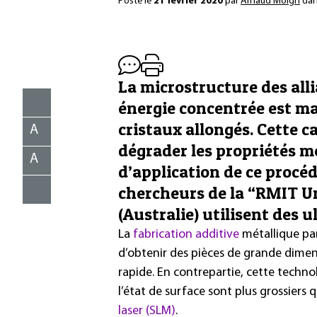
Posté le
21 février 2020
par
Arnaud Moign
da
La microstructure des all
énergie concentrée est ma
cristaux allongés. Cette c
A
dégrader les propriétés m
A
d’application de ce procé
chercheurs de la “RMIT Un
(Australie) utilisent des 
La
fabrication additive
métallique pa
d’obtenir des pièces de grande dimens
rapide. En contrepartie, cette techno
l’état de surface sont plus grossiers
laser (SLM)
.