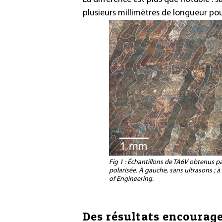
plusieurs millimètres de longueur po
Fig 1 : Échantillons de TA6V obtenus p
polarisée. À gauche, sans ultrasons ; à
of Engineering
.
Des résultats encourag