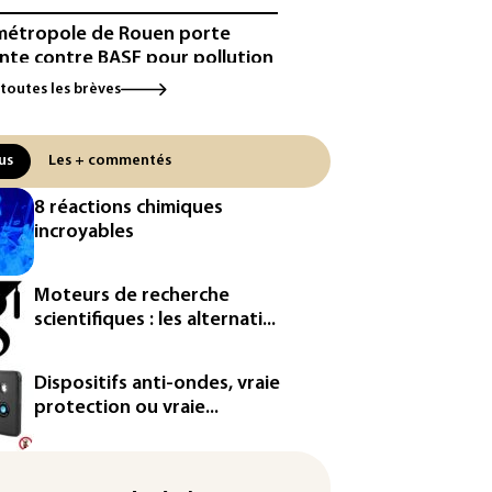
métropole de Rouen porte
inte contre BASF pour pollution
 PFAS
 toutes les brèves
cule: à l'arrêt depuis fin juillet,
centrale de Golfech reconnectée
us
Les + commentés
réseau
8 réactions chimiques
icules de livraison autonomes:
incroyables
France ouvre la voie à leur
ologation
Moteurs de recherche
³: Eutelsat investira 3,4 milliards
scientifiques : les alternati...
uros dans la future
stellation européenne
Dispositifs anti-ondes, vraie
magazine VSD racheté par
protection ou vraie...
ntrepreneur Vianney d'Alançon
production française de maïs