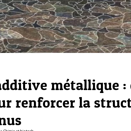
dditive métallique :
ur renforcer la struc
enus