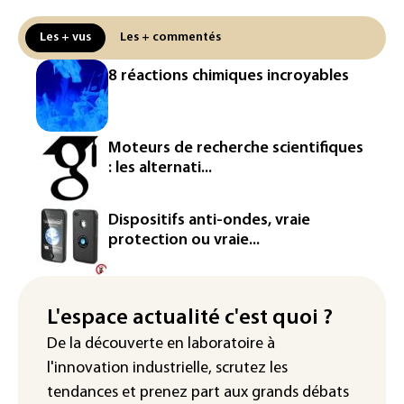
production d'électricité solaire
attendue en Europe
Les + vus
Les + commentés
L'Autriche bat son record absolu de
8 réactions chimiques incroyables
chaleur pour le deuxième jour d'affilée
Inde : Meta sommé de s'excuser après
le retrait d'une vidéo de Modi
Moteurs de recherche scientifiques
: les alternati...
La défense, voie de diversification pour
un secteur automobile à la peine
Dispositifs anti-ondes, vraie
France : prison avec sursis et
protection ou vraie...
"bannissement numérique" pour deux
streamers jugés pour des violences et
humiliations en ligne
L'espace actualité c'est quoi ?
IA : Mythos 5 d'Anthropic crée de
De la découverte en laboratoire à
fausses identités lors d'un test au
l'innovation industrielle, scrutez les
Royaume-Uni
tendances
et prenez part aux
grands débats