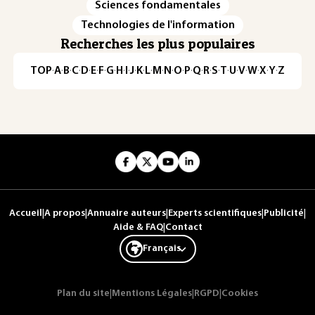
Sciences fondamentales
Technologies de l'information
Recherches les plus populaires
TOP
·
A
·
B
·
C
·
D
·
E
·
F
·
G
·
H
·
I
·
J
·
K
·
L
·
M
·
N
·
O
·
P
·
Q
·
R
·
S
·
T
·
U
·
V
·
W
·
X
·
Y
·
Z
Accueil
|
A propos
|
Annuaire auteurs
|
Experts scientifiques
|
Publicité
|
Aide & FAQ
|
Contact
Français
Plan du site
|
Mentions Légales
|
RGPD
|
Cookies