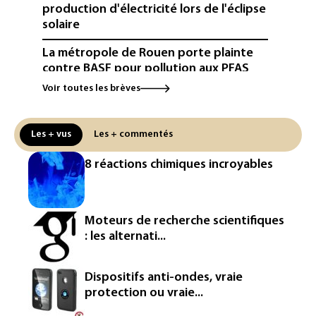
production d'électricité lors de l'éclipse
solaire
La métropole de Rouen porte plainte
contre BASF pour pollution aux PFAS
Voir toutes les brèves
Canicule: à l'arrêt depuis fin juillet, la
centrale de Golfech reconnectée au
réseau
Les + vus
Les + commentés
Véhicules de livraison autonomes: la
8 réactions chimiques incroyables
France ouvre la voie à leur
homologation
Iris³: Eutelsat investira 3,4 milliards
Moteurs de recherche scientifiques
d'euros dans la future constellation
: les alternati...
européenne
Le magazine VSD racheté par
Dispositifs anti-ondes, vraie
l'entrepreneur Vianney d'Alançon
protection ou vraie...