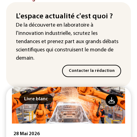
La production française de maïs
attendue au plus bas depuis 1980
L'espace actualité c'est quoi ?
"Retour en force" progressif de la
De la découverte en laboratoire à
chaleur dans les prochains jours en
l'innovation industrielle, scrutez les
France
tendances
et prenez part aux
grands débats
scientifiques
qui construisent le monde de
demain.
Contacter la rédaction
Livre blanc
28 Mai 2026